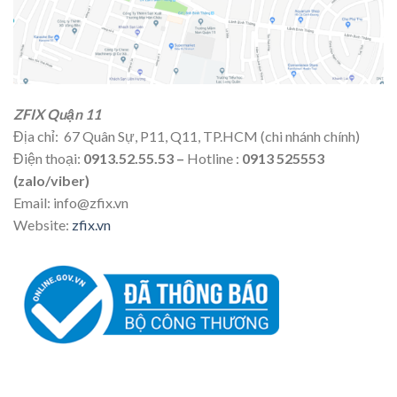
ZFIX Quận 11
Địa chỉ: 67 Quân Sự, P11, Q11, TP.HCM (chi nhánh chính)
Điện thoại:
0913.52.55.53 –
Hotline :
0913 525553
(zalo/viber)
Email: info@zfix.vn
Website:
zfix.vn