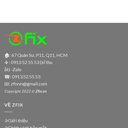
🏚: 67 Quân Sự, P11, Q11, HCM
📳:
0913 52 55 53 (kĩ thu
ật) -Zalo
☎:
0913.52.55.53
📧: zfixvn@gmail.com
Copyright 2022 ©
Zfix.vn
VỀ ZFIX
✰Giới thiệu
✰Chính sách bảo mật