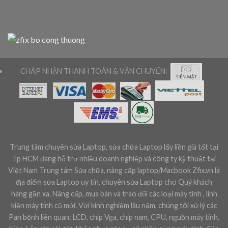
CHÁP NHẬN THANH TOÁN & VẬN CHUYỂN:
Trung tâm chuyên sửa Laptop, sửa chữa Laptop lấy liền giá tốt tại
Tp HCM đang hỗ trợ nhiều doanh nghiệp và công ty kỹ thuật tại
Việt Nam Trung tâm Sửa chữa, nâng cấp laptop/Macbook Zfix.vn là
địa điểm sửa Laptop uy tín, chuyên sửa Laptop cho Quý khách
hàng gần xa. Nâng cấp, mua bán và trao đổi các loại máy tính , linh
kiện máy tính cũ mới. Với kinh nghiệm lâu năm, chúng tôi xử lý các
Pan bệnh liên quan: LCD, chip Vga, chip nam, CPU, nguồn máy tính,