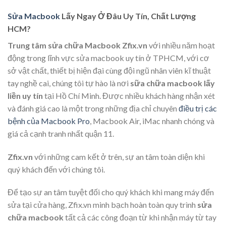
Sửa Macbook
Lấy Ngay Ở Đâu Uy Tín, Chất Lượng
HCM?
Trung tâm sửa chữa Macbook Zfix.vn
với nhiều năm hoạt
động trong lĩnh vực sửa macbook uy tín ở TPHCM, với cơ
sở vật chất, thiết bị hiện đại cùng đội ngũ nhân viên kĩ thuật
tay nghề cai, chúng tôi tự hào là nơi
sữa chữa macbook lấy
liền uy tín
tại Hồ Chí Minh. Được nhiều khách hàng nhận xét
và đánh giá cao là một trong những địa chỉ chuyên
điều trị các
bệnh của Macbook Pro
, Macbook Air, iMac nhanh chóng và
giá cả cạnh tranh nhất quận 11.
Zfix.vn
với những cam kết ở trên, sự an tâm toàn diện khi
quý khách đến với chúng tôi.
Để tạo sự an tâm tuyệt đối cho quý khách khi mang máy đến
sửa tại cửa hàng, Zfix.vn minh bạch hoàn toàn quy trình
sửa
chữa macbook
tất cả các công đoạn từ khi nhận máy từ tay