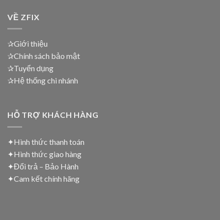
VỀ ZFIX
✰Giới thiệu
✰Chính sách bảo mật
✰Tuyển dụng
✰Hệ thống chi nhánh
HỖ TRỢ KHÁCH HÀNG
✦Hình thức thanh toán
✦
Hình thức giao hàng
✦
Đổi trả – Bảo Hành
✦
Cam kết chính hãng