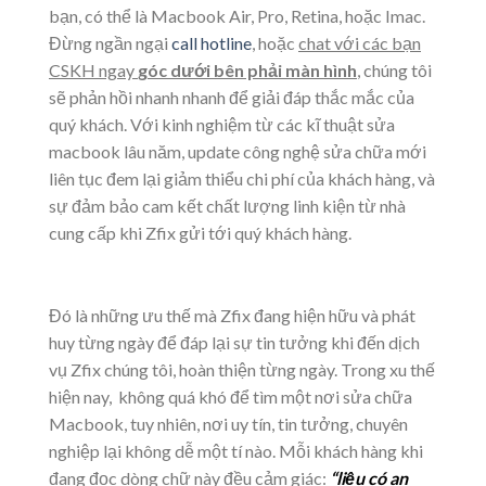
bạn, có thể là Macbook Air, Pro, Retina, hoặc Imac.
Đừng ngần ngại
call hotline
, hoặc
chat với các bạn
CSKH ngay
góc dưới bên phải màn hình
,
chúng tôi
sẽ phản hồi nhanh nhanh để giải đáp thắc mắc của
quý khách. Với kinh nghiệm từ các kĩ thuật sửa
macbook lâu năm, update công nghệ sửa chữa mới
liên tục đem lại giảm thiểu chi phí của khách hàng, và
sự đảm bảo cam kết chất lượng linh kiện từ nhà
cung cấp khi Zfix gửi tới quý khách hàng.
Đó là những ưu thế mà Zfix đang hiện hữu và phát
huy từng ngày để đáp lại sự tin tưởng khi đến dịch
vụ Zfix chúng tôi, hoàn thiện từng ngày. Trong xu thế
hiện nay, không quá khó để tìm một nơi sửa chữa
Macbook, tuy nhiên, nơi uy tín, tin tưởng, chuyên
nghiệp lại không dễ một tí nào. Mỗi khách hàng khi
đang đọc dòng chữ này đều cảm giác:
“liệu có an