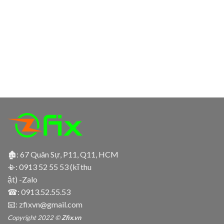
🏚: 67 Quân Sự, P11, Q11, HCM
📳:
0913 52 55 53 (kĩ thu
ật) -Zalo
☎:
0913.52.55.53
📧: zfixvn@gmail.com
Copyright 2022 ©
Zfix.vn