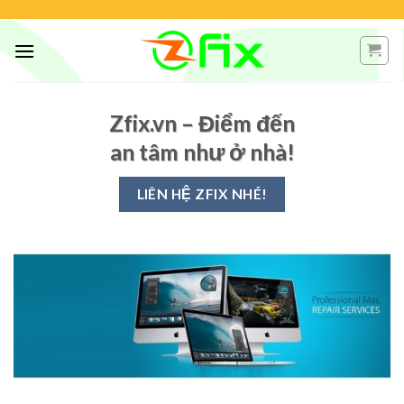
Skip
to
content
Zfix.vn
– Điểm đến
an tâm như ở nhà!
LIÊN HỆ ZFIX NHÉ!