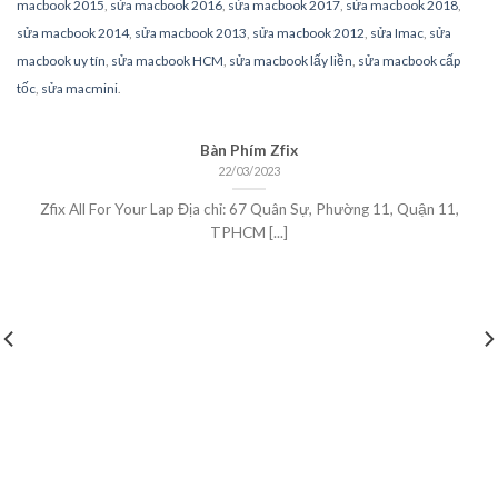
macbook 2015
,
sửa macbook 2016
,
sửa macbook 2017
,
sửa macbook 2018
,
sửa macbook 2014
,
sửa macbook 2013
,
sửa macbook 2012
,
sửa Imac
,
sửa
macbook uy tín
,
sửa macbook HCM
,
sửa macbook lấy liền
,
sửa macbook cấp
tốc
,
sửa macmini
.
Bàn Phím Zfix
22/03/2023
Zfix All For Your Lap Địa chỉ: 67 Quân Sự, Phường 11, Quận 11,
TPHCM [...]