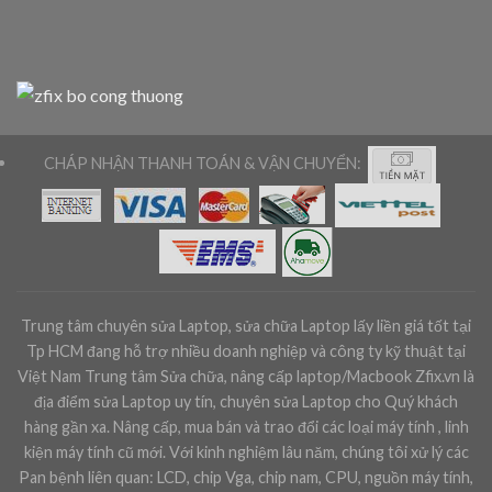
CHÁP NHẬN THANH TOÁN & VẬN CHUYỂN:
Trung tâm chuyên sửa Laptop, sửa chữa Laptop lấy liền giá tốt tại
Tp HCM đang hỗ trợ nhiều doanh nghiệp và công ty kỹ thuật tại
Việt Nam Trung tâm Sửa chữa, nâng cấp laptop/Macbook Zfix.vn là
địa điểm sửa Laptop uy tín, chuyên sửa Laptop cho Quý khách
hàng gần xa. Nâng cấp, mua bán và trao đổi các loại máy tính , linh
kiện máy tính cũ mới. Với kinh nghiệm lâu năm, chúng tôi xử lý các
Pan bệnh liên quan: LCD, chip Vga, chip nam, CPU, nguồn máy tính,