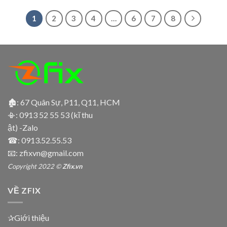
1
2
3
4
…
6
7
8
🏚: 67 Quân Sự, P11, Q11, HCM
📳:
0913 52 55 53 (kĩ thu
ật) -Zalo
☎:
0913.52.55.53
📧: zfixvn@gmail.com
Copyright 2022 ©
Zfix.vn
VỀ ZFIX
✰Giới thiệu