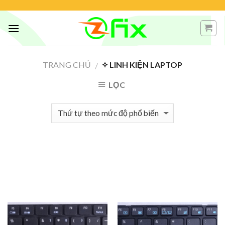
Skip
to
content
TRANG CHỦ
✧ LINH KIỆN LAPTOP
/
LỌC