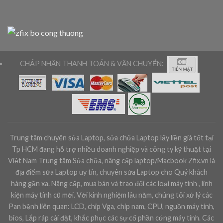
CHÁP NHẬN THANH TOÁN & VẬN CHUYỂN:
Trung tâm chuyên sửa Laptop, sửa chữa Laptop lấy liền giá tốt tại
Tp HCM đang hỗ trợ nhiều doanh nghiệp và công ty kỹ thuật tại
Việt Nam Trung tâm Sửa chữa, nâng cấp laptop/Macbook Zfix.vn là
địa điểm sửa Laptop uy tín, chuyên sửa Laptop cho Quý khách
hàng gần xa. Nâng cấp, mua bán và trao đổi các loại máy tính , linh
kiện máy tính cũ mới. Với kinh nghiệm lâu năm, chúng tôi xử lý các
Pan bệnh liên quan: LCD, chip Vga, chip nam, CPU, nguồn máy tính,
bios, Lắp ráp cài đặt, khắc phục các sự cố phần cứng máy tính. Các