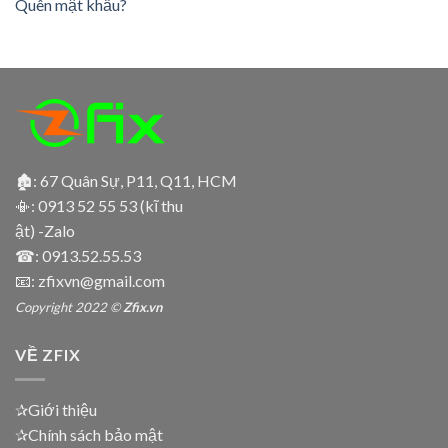
Quên mật khẩu?
🏚: 67 Quân Sự, P11, Q11, HCM
📳:
0913 52 55 53 (kĩ thu
ật) -Zalo
☎:
0913.52.55.53
📧: zfixvn@gmail.com
Copyright 2022 ©
Zfix.vn
VỀ ZFIX
✰Giới thiệu
✰Chính sách bảo mật