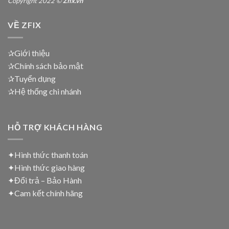
Copyright 2022 ©
Zfix.vn
VỀ ZFIX
✰Giới thiệu
✰Chính sách bảo mật
✰Tuyển dụng
✰Hệ thống chi nhánh
HỖ TRỢ KHÁCH HÀNG
✦Hình thức thanh toán
✦
Hình thức giao hàng
✦
Đổi trả – Bảo Hành
✦
Cam kết chính hãng