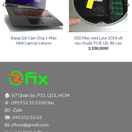
Bảng Giá Cảm Ứng + Màn
SSD Mac mini Late 2014 về
Hình Laptop Lenovo
sau chuẩn PCIE tốc độ cao
3,100,000
₫
🏚: 67 Quân Sự, P11, Q11, HCM
📳:
0913 52 55 53 (kĩ thu
ật) -Zalo
☎:
0913.52.55.53
📧: zfixvn@gmail.com