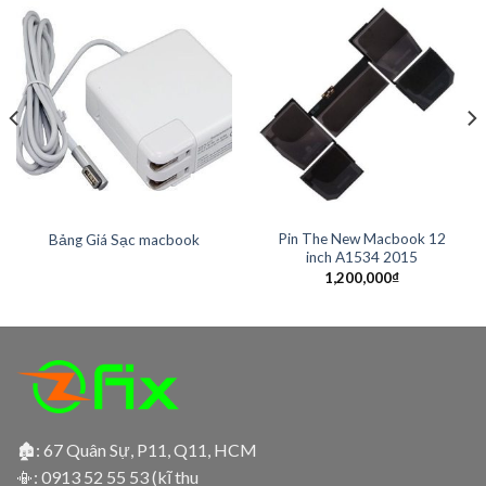
Pin The New Macbook 12
Bảng Giá Sạc macbook
inch A1534 2015
1,200,000
₫
🏚: 67 Quân Sự, P11, Q11, HCM
📳:
0913 52 55 53 (kĩ thu