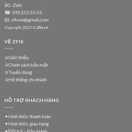
ật) -Zalo
☎:
0913.52.55.53
📧: zfixvn@gmail.com
Copyright 2022 ©
Zfix.vn
VỀ ZFIX
✰Giới thiệu
✰Chính sách bảo mật
✰Tuyển dụng
✰Hệ thống chi nhánh
HỖ TRỢ KHÁCH HÀNG
✦Hình thức thanh toán
✦
Hình thức giao hàng
✦
Đổi trả – Bảo Hành