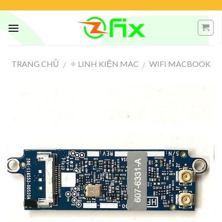
Skip
to
content
TRANG CHỦ
✧ LINH KIỆN MAC
WIFI MACBOOK
/
/