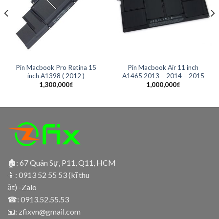
Pin Macbook Pro Retina 15
Pin Macbook Air 11 inch
inch A1398 ( 2012 )
A1465 2013 – 2014 – 2015
1,300,000
₫
1,000,000
₫
🏚: 67 Quân Sự, P11, Q11, HCM
📳:
0913 52 55 53 (kĩ thu
ật) -Zalo
☎:
0913.52.55.53
📧: zfixvn@gmail.com