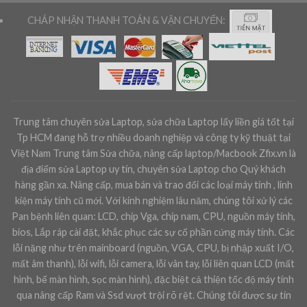
CHÁP NHẬN THANH TOÁN & VẬN CHUYỂN:
Trung tâm chuyên sửa Laptop, sửa chữa Laptop lấy liền giá tốt tại
Tp HCM đang hỗ trợ nhiều doanh nghiệp và công ty kỹ thuật tại
Việt Nam Trung tâm Sửa chữa, nâng cấp laptop/Macbook Zfix.vn là
địa điểm sửa Laptop uy tín, chuyên sửa Laptop cho Quý khách
hàng gần xa. Nâng cấp, mua bán và trao đổi các loại máy tính , linh
kiện máy tính cũ mới. Với kinh nghiệm lâu năm, chúng tôi xử lý các
Pan bệnh liên quan: LCD, chip Vga, chip nam, CPU, nguồn máy tính,
bios, Lắp ráp cài đặt, khắc phục các sự cố phần cứng máy tính. Các
lỗi nặng như trên mainboard (nguồn, VGA, CPU, bị nhập xuất I/O,
mất âm thanh), lỗi wifi, lỗi camera, lỗi vân tay, lỗi liên quan LCD (mất
hình, bể màn hình, sọc màn hình), đặc biệt cả thiện tốc độ máy tính
qua nâng cấp Ram và Ssd vượt trội rõ rệt. Chúng tôi được sự tín