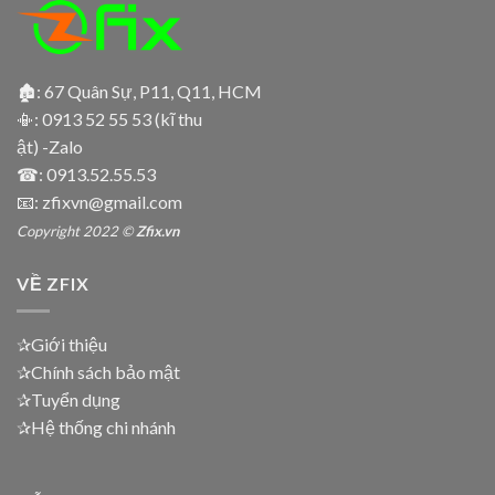
🏚: 67 Quân Sự, P11, Q11, HCM
📳:
0913 52 55 53 (kĩ thu
ật) -Zalo
☎:
0913.52.55.53
📧: zfixvn@gmail.com
Copyright 2022 ©
Zfix.vn
VỀ ZFIX
✰Giới thiệu
✰Chính sách bảo mật
✰Tuyển dụng
✰Hệ thống chi nhánh