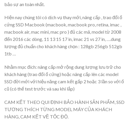
bảo sự an toàn nhất.
Hiện nay chúng tôi có dịch vụ thay mới, nâng cấp , trao đổi ổ
cứng SSD Macbook (macbook, macbook pro, retina, imac ,
macbook air, mac mini, mac pro ) đủ các mã, model từ 2008
đến 2016 các dòng, 11 13 15 17 in, imac 21 vs 27 in, ….dung
lượng đủ chuẩn cho khách hàng chọn : 128gb 256gb 512gb
1tb …
Nhằm mục đích: nâng cấp mở rộng dung lượng lưu trữ cho
khách hàng (trao đổi ổ cứng) hoặc nâng cấp lên các model
SSD đời mới với hiệu năng cam kết gấp 2 hoặc 3 lần so với ổ
cũ (có thể test trước và sau khi lắp)
CAM KẾT THEO QUI ĐỊNH BẢO HÀNH SẢN PHẨM, SSD
TƯƠNG THÍCH TỪNG MODEL MÁY CỦA KHÁCH
HÀNG, CAM KẾT VỀ TỐC ĐỘ.