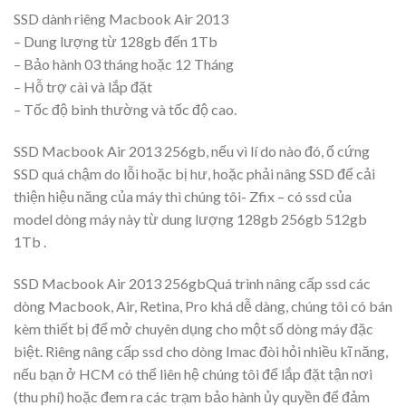
SSD dành riêng Macbook Air 2013
– Dung lượng từ 128gb đến 1Tb
– Bảo hành 03 tháng hoặc 12 Tháng
– Hỗ trợ cài và lắp đặt
– Tốc độ bình thường và tốc độ cao.
SSD Macbook Air 2013 256gb, nếu vì lí do nào đó, ổ cứng
SSD quá chậm do lỗi hoặc bị hư, hoặc phải nâng SSD để cải
thiện hiệu năng của máy thì chúng tôi- Zfix – có ssd của
model dòng máy này từ dung lượng 128gb 256gb 512gb
1Tb .
SSD Macbook Air 2013 256gbQuá trình nâng cấp ssd các
dòng Macbook, Air, Retina, Pro khá dễ dàng, chúng tôi có bán
kèm thiết bị để mở chuyên dụng cho một số dòng máy đặc
biệt. Riêng nâng cấp ssd cho dòng Imac đòi hỏi nhiều kĩ năng,
nếu bạn ở HCM có thể liên hệ chúng tôi để lắp đặt tận nơi
(thu phí) hoặc đem ra các trạm bảo hành ủy quyền để đảm