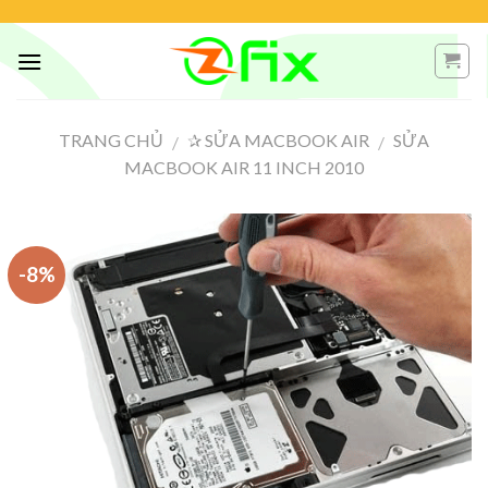
Skip
to
content
TRANG CHỦ
✰ SỬA MACBOOK AIR
SỬA
/
/
MACBOOK AIR 11 INCH 2010
-8%