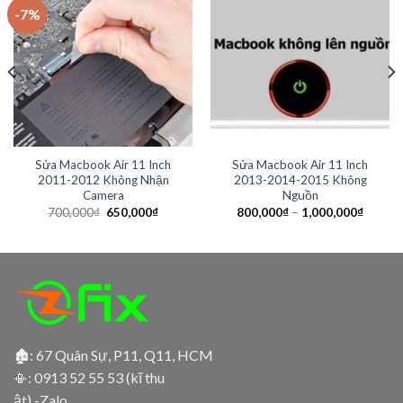
-7%
Sửa Macbook Air 11 Inch
Sửa Macbook Air 11 Inch
2011-2012 Không Nhận
2013-2014-2015 Không
Camera
Nguồn
700,000
₫
650,000
₫
800,000
₫
–
1,000,000
₫
🏚: 67 Quân Sự, P11, Q11, HCM
📳:
0913 52 55 53 (kĩ thu
ật) -Zalo