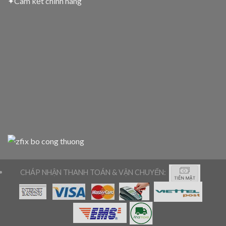
✦
Cam kết chính hãng
CHÁP NHẬN THANH TOÁN & VẬN CHUYỂN: