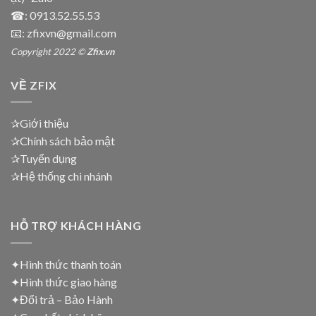
☎:
0913.52.55.53
📧: zfixvn@gmail.com
Copyright 2022 ©
Zfix.vn
VỀ ZFIX
✰Giới thiệu
✰Chính sách bảo mật
✰Tuyển dụng
✰Hệ thống chi nhánh
HỖ TRỢ KHÁCH HÀNG
✦Hình thức thanh toán
✦
Hình thức giao hàng
✦
Đổi trả – Bảo Hành