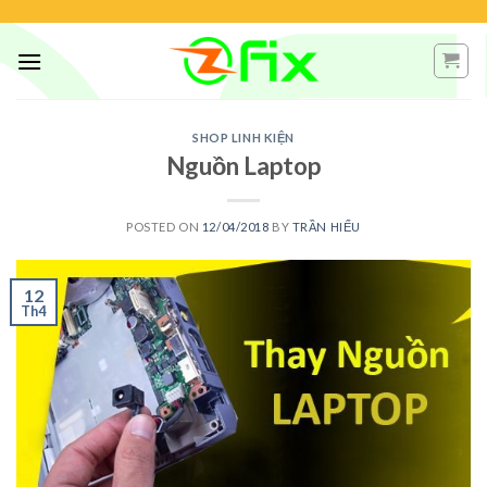
Skip
to
content
SHOP LINH KIỆN
Nguồn Laptop
POSTED ON
12/04/2018
BY
TRẦN HIẾU
12
Th4