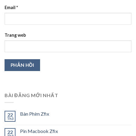
Email
*
Trang web
BÀI ĐĂNG MỚI NHẤT
Bàn Phím Zfix
22
Th3
Pin Macbook Zfix
22
Th3