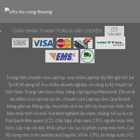
CHÁP NHẬN THANH TOÁN & VẬN CHUYỂN:
Trung tâm chuyên sửa Laptop, sửa chữa Laptop lấy liền giá tốt tại
Tp HCM đang hỗ trợ nhiều doanh nghiệp và công ty kỹ thuật tại
Việt Nam Trung tâm Sửa chữa, nâng cấp laptop/Macbook Zfix.vn là
địa điểm sửa Laptop uy tín, chuyên sửa Laptop cho Quý khách
hàng gần xa. Nâng cấp, mua bán và trao đổi các loại máy tính , linh
kiện máy tính cũ mới. Với kinh nghiệm lâu năm, chúng tôi xử lý các
Pan bệnh liên quan: LCD, chip Vga, chip nam, CPU, nguồn máy tính,
bios, Lắp ráp cài đặt, khắc phục các sự cố phần cứng máy tính. Các
lỗi nặng như trên mainboard (nguồn, VGA, CPU, bị nhập xuất I/O,