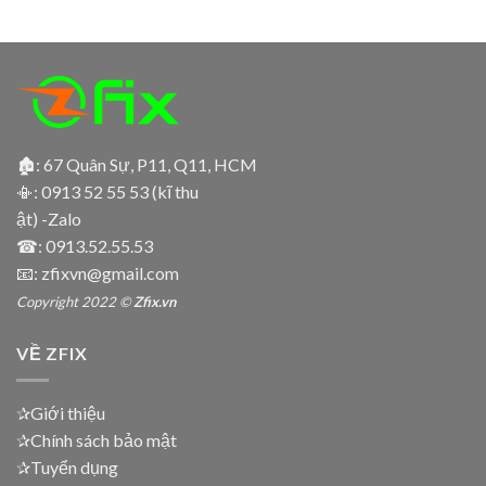
🏚: 67 Quân Sự, P11, Q11, HCM
📳:
0913 52 55 53 (kĩ thu
ật) -Zalo
☎:
0913.52.55.53
📧: zfixvn@gmail.com
Copyright 2022 ©
Zfix.vn
VỀ ZFIX
✰Giới thiệu
✰Chính sách bảo mật
✰Tuyển dụng