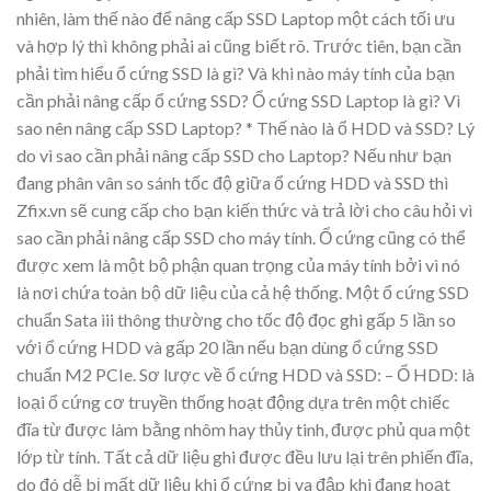
nhiên, làm thế nào để nâng cấp SSD Laptop một cách tối ưu
và hợp lý thì không phải ai cũng biết rõ. Trước tiên, bạn cần
phải tìm hiểu ổ cứng SSD là gì? Và khi nào máy tính của bạn
cần phải nâng cấp ổ cứng SSD? Ổ cứng SSD Laptop là gì? Vì
sao nên nâng cấp SSD Laptop? * Thế nào là ổ HDD và SSD? Lý
do vì sao cần phải nâng cấp SSD cho Laptop? Nếu như bạn
đang phân vân so sánh tốc độ giữa ổ cứng HDD và SSD thì
Zfix.vn sẽ cung cấp cho bạn kiến thức và trả lời cho câu hỏi vì
sao cần phải nâng cấp SSD cho máy tính. Ổ cứng cũng có thể
được xem là một bộ phận quan trọng của máy tính bởi vì nó
là nơi chứa toàn bộ dữ liệu của cả hệ thống. Một ổ cứng SSD
chuẩn Sata iii thông thường cho tốc độ đọc ghi gấp 5 lần so
với ổ cứng HDD và gấp 20 lần nếu bạn dùng ổ cứng SSD
chuẩn M2 PCIe. Sơ lược về ổ cứng HDD và SSD: – Ổ HDD: là
loại ổ cứng cơ truyền thống hoạt động dựa trên một chiếc
đĩa từ được làm bằng nhôm hay thủy tinh, được phủ qua một
lớp từ tính. Tất cả dữ liệu ghi được đều lưu lại trên phiến đĩa,
do đó dễ bị mất dữ liệu khi ổ cứng bị va đập khi đang hoạt