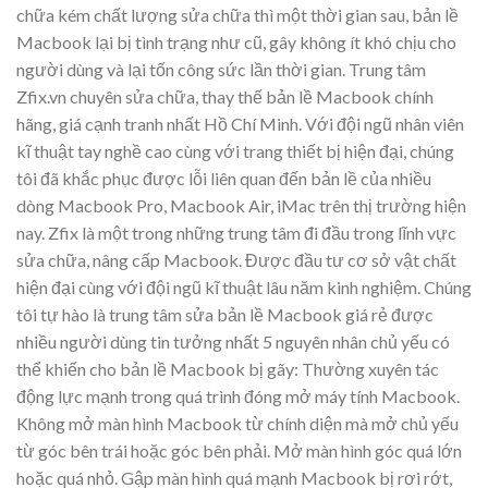
chữa kém chất lượng sửa chữa thì một thời gian sau, bản lề
Macbook lại bị tình trạng như cũ, gây không ít khó chịu cho
người dùng và lại tốn công sức lần thời gian. Trung tâm
Zfix.vn chuyên sửa chữa, thay thế bản lề Macbook chính
hãng, giá cạnh tranh nhất Hồ Chí Minh. Với đội ngũ nhân viên
kĩ thuật tay nghề cao cùng với trang thiết bị hiện đại, chúng
tôi đã khắc phục được lỗi liên quan đến bản lề của nhiều
dòng Macbook Pro, Macbook Air, iMac trên thị trường hiện
nay. Zfix là một trong những trung tâm đi đầu trong lĩnh vực
sửa chữa, nâng cấp Macbook. Được đầu tư cơ sở vật chất
hiện đại cùng với đội ngũ kĩ thuật lâu năm kinh nghiệm. Chúng
tôi tự hào là trung tâm sửa bản lề Macbook giá rẻ được
nhiều người dùng tin tưởng nhất 5 nguyên nhân chủ yếu có
thể khiến cho bản lề Macbook bị gãy: Thường xuyên tác
động lực mạnh trong quá trình đóng mở máy tính Macbook.
Không mở màn hình Macbook từ chính diện mà mở chủ yếu
từ góc bên trái hoặc góc bên phải. Mở màn hình góc quá lớn
hoặc quá nhỏ. Gập màn hình quá mạnh Macbook bị rơi rớt,