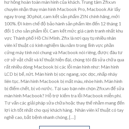
hư hỏng hoàn toàn màn hình của khách. Trung tâm Zfix.vn
chuyên nhận thay màn hình Macbook Pro, Macbook Air lấy
ngay trong 30 phút, cam kết sản phẩm ZIN chính hãng, mới
100%. Đi kèm chế độ bảo hành sản phẩm lên đến 12 tháng 1
đổi 1 cho sản phẩm lỗi. Cam kết mức giá cạnh tranh nhất khu
vực Thành phố Hồ Chí Minh. Zfix là nơi quy tụ nhiều nhân
viên kĩ thuật có kinh nghiệm lâu năm trong lĩnh vực phần
cứng máy tính nói chung và Macbook nói riêng, được đâu tư
cơ sở vật chất và kĩ thuật hiện đại, chúng tôi đã sửa chữa qua
rất nhiều dòng Macbook bị các lỗi màn hình như: Màn hình
LCD bị bể, nứt. Màn hình bị sọc ngang, sọc dọc, nhấp nháy
liên tục. Màn hình Macbook bị mất màu, nhòe hình. Màn hình
bị điểm chết, bị vô nước. Tại sao bạn nên chọn Zfix.vn để sửa
màn hình Macbook? Hỗ trợ kiểm tra lỗi Macbook miễn phí.
Tư vấn các giải pháp sửa chữa hoặc thay thế nhằm mang đến
lợi ích tốt nhất cho quý khách hàng. Nhân viên kĩ thuật có tay
nghề cao, bắt bệnh nhanh chóng, […]