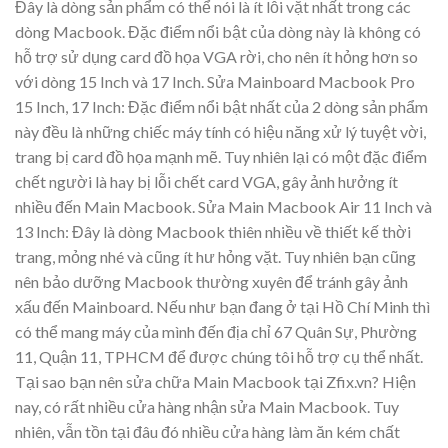
Đây là dòng sản phẩm có thể nói là ít lỗi vặt nhất trong các
dòng Macbook. Đặc điểm nổi bật của dòng này là không có
hỗ trợ sử dụng card đồ họa VGA rời, cho nên ít hỏng hơn so
với dòng 15 Inch và 17 Inch. Sửa Mainboard Macbook Pro
15 Inch, 17 Inch: Đặc điểm nổi bật nhất của 2 dòng sản phẩm
này đều là những chiếc máy tính có hiệu năng xử lý tuyệt vời,
trang bị card đồ họa mạnh mẽ. Tuy nhiên lại có một đặc điểm
chết người là hay bị lỗi chết card VGA, gây ảnh hưởng ít
nhiều đến Main Macbook. Sửa Main Macbook Air 11 Inch và
13 Inch: Đây là dòng Macbook thiên nhiều về thiết kế thời
trang, mỏng nhé và cũng ít hư hỏng vặt. Tuy nhiên bạn cũng
nên bảo dưỡng Macbook thường xuyên để tránh gây ảnh
xấu đến Mainboard. Nếu như bạn đang ở tại Hồ Chí Minh thì
có thể mang máy của mình đến địa chỉ 67 Quân Sự, Phường
11, Quận 11, TPHCM để được chúng tôi hỗ trợ cụ thể nhất.
Tại sao bạn nên sửa chữa Main Macbook tại Zfix.vn? Hiện
nay, có rất nhiều cửa hàng nhận sửa Main Macbook. Tuy
nhiên, vẫn tồn tại đâu đó nhiều cửa hàng làm ăn kém chất