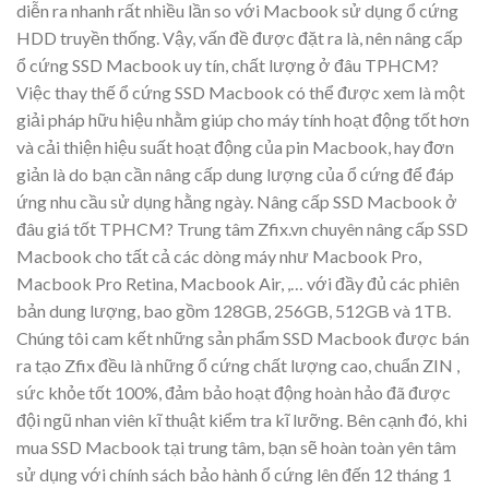
diễn ra nhanh rất nhiều lần so với Macbook sử dụng ổ cứng
HDD truyền thống. Vậy, vấn đề được đặt ra là, nên nâng cấp
ổ cứng SSD Macbook uy tín, chất lượng ở đâu TPHCM?
Việc thay thế ổ cứng SSD Macbook có thể được xem là một
giải pháp hữu hiệu nhằm giúp cho máy tính hoạt động tốt hơn
và cải thiện hiệu suất hoạt động của pin Macbook, hay đơn
giản là do bạn cần nâng cấp dung lượng của ổ cứng để đáp
ứng nhu cầu sử dụng hằng ngày. Nâng cấp SSD Macbook ở
đâu giá tốt TPHCM? Trung tâm Zfix.vn chuyên nâng cấp SSD
Macbook cho tất cả các dòng máy như Macbook Pro,
Macbook Pro Retina, Macbook Air, ,… với đầy đủ các phiên
bản dung lượng, bao gồm 128GB, 256GB, 512GB và 1TB.
Chúng tôi cam kết những sản phẩm SSD Macbook được bán
ra tạo Zfix đều là những ổ cứng chất lượng cao, chuẩn ZIN ,
sức khỏe tốt 100%, đảm bảo hoạt động hoàn hảo đã được
đội ngũ nhan viên kĩ thuật kiểm tra kĩ lưỡng. Bên cạnh đó, khi
mua SSD Macbook tại trung tâm, bạn sẽ hoàn toàn yên tâm
sử dụng với chính sách bảo hành ổ cứng lên đến 12 tháng 1