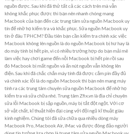
nguồn được. Sau khi đã thử tất cả các cách trên mà vẫn
không khắc phục được thì bạn nên nhanh chóng mang
Macbook của bạn đến các trung tâm sửa nguồn Macbook uy
tín để nhờ họ kiểm tra và khắc phục. Sửa nguồn Macbook uy
tín ở đâu TPHCM? Đầu tiên bạn cần kiểm tra chính xác việc
Macbook không lên nguồn là do nguồn Macbook bị hư hay là
do máy tính bị hết pin, vì có nhiều trường hợp do bạn mải mê
làm việc hay chơi game đến nỗi Macbook bị hết pin rồi sau
đó Macbook bị mất nguồn và ấn nút nguồn vẫn không lên
điện. Sau khi đã chắc chắn máy tính đã được cắm pin đầy đủ
và chính xác lỗi là do nguồn Macbook thì bạn nên mang máy
tính ra các trung tâm chuyên sửa nguồn Macbook để nhờ họ
kiểm tra và sửa chữa nhé. Trung tâm Zfix.vn là địa chỉ chuyên
sửa lỗi Macbook bị sập nguồn, máy bị tắt đột ngột. Với cơ
sở vật chất, kĩ thuật hiện đại cùng với đội ngũ kĩ thuật giàu
kinh nghiệm. Chúng tôi đã sửa chữa qua nhiều dòng máy
Macbook Pro, Macbook Air, iMac và được đông đảo người
dùng tin tưởng lựa chọn là trung tâm sửa nguồn Macbook uy