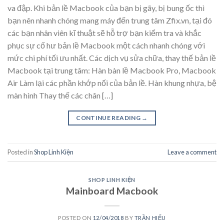
va đập. Khi bản lề Macbook của bạn bị gãy, bị bung ốc thì
bạn nên nhanh chóng mang máy đến trung tâm Zfix.vn, tại đó
các bạn nhân viên kĩ thuật sẽ hỗ trợ bạn kiểm tra và khắc
phục sự cố hư bản lề Macbook một cách nhanh chóng với
mức chi phí tối ưu nhất. Các dịch vụ sửa chữa, thay thế bản lề
Macbook tại trung tâm: Hàn bàn lề Macbook Pro, Macbook
Air Làm lại các phần khớp nối của bản lề. Hàn khung nhựa, bệ
màn hình Thay thế các chân […]
CONTINUE READING
→
Posted in
Shop Linh Kiện
Leave a comment
SHOP LINH KIỆN
Mainboard Macbook
POSTED ON
12/04/2018
BY
TRẦN HIẾU