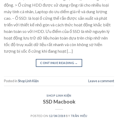
động. > Ổ cứng HDD được sử dụng rộng rãi cho nhiều loại
máy tính cá nhân, Laptop do ưu diểm giá rẻ và dung lượng
cao. – Ổ SSD: là loại ổ cứng thể rắn được sản xuất và phát
triển với thiết kế nhỏ gọn và cách thức hoạt động khắc biệt
hoàn toàn so với HDD. Ưu điểm của ổ SSD là nhờ nguyên lý
hoạt động lưu trữ dữ liệu hoàn toàn dựa trên chip nhớ nên
tốc độ truy xuất dữ liệu rất nhanh và còn không sợ hiện
tượng bị sốc ổ cứng khi đang hoạt […]
CONTINUE READING
→
Posted in
Shop Linh Kiện
Leave a comment
SHOP LINH KIỆN
SSD Macbook
POSTED ON
12/04/2018
BY
TRẦN HIẾU