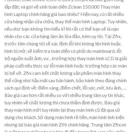
lắp đặt, và gói vệ sinh toàn diện Zclean 150.000 Thay màn
hình Laptop chính hãng giá bao nhiêu? Hiện nay, có rất nhiều
cửa hàng nhận sửa chữa, thay thế màn hình Laptop. Tuy nhiên,
nếu như bạn không tìm hiểu kĩ thì rất có thể bạn sẽ là nạn
nhân cho các cửa hàng làm ăn lừa đảo, kém uy tín. Tại Zfix,
trước tiên chúng tôi sẽ xác định lỗi khi không lên hình hoặc
hình bị mờ, sẽ kiểm tra toàn diện có phải do mainboard, lỗi
bộ nguồn xuất ảnh, v.v…trường hợp thay màn hình LCD là giải
pháp cuối nếu thực sự lỗi màn hình hoặc trường hợp các màn
bị bể vỡ. Zfix cam kết chất lượng sản phẩm màn hình thay
thế cũng như hậu mãi sau bán hành, bảo hành theo đúng chính
sách qui định về: điểm sáng, điểm chết, lỗi sọc, mờ, lưu ảnh, …
Báo giá cao hơn rất nhiều so với nhiều trung tâm uy tín khác,
tuy nhiên về chất lượng thì chưa thẩm định được. Báo giá
thay màn hình mới tuy nhiên lại thay màn hình cũ đã qua sử
dụng cho khách. Sử dụng màn hình rẻ tiền, màn hình linh kiện
nhưng lại báo giá màn hình ZIN chính hãng. Trung tâm Zfix.vn
là một trong những trung tâm đi đầu trong lĩnh vực sửa chữa