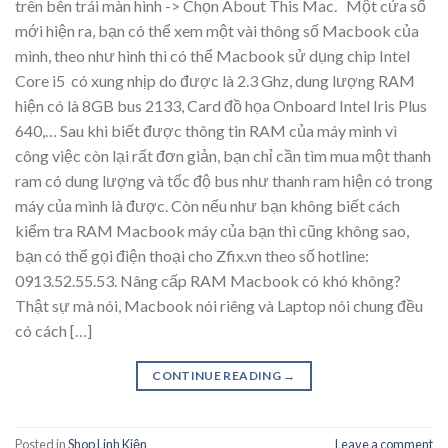
trên bên trái màn hình -> Chọn About This Mac. Một cửa số
mới hiện ra, bạn có thể xem một vài thông số Macbook của
mình, theo như hình thì có thể Macbook sử dụng chip Intel
Core i5 có xung nhịp do được là 2.3 Ghz, dung lượng RAM
hiện có là 8GB bus 2133, Card đồ họa Onboard Intel Iris Plus
640,… Sau khi biết được thông tin RAM của máy mình vì
công việc còn lại rất đơn giản, bạn chỉ cần tìm mua một thanh
ram có dung lượng và tốc độ bus như thanh ram hiện có trong
máy của mình là được. Còn nếu như bạn không biết cách
kiểm tra RAM Macbook máy của bạn thì cũng không sao,
bạn có thể gọi điện thoại cho Zfix.vn theo số hotline:
0913.52.55.53. Nâng cấp RAM Macbook có khó không?
Thật sự mà nói, Macbook nói riêng và Laptop nói chung đều
có cách […]
CONTINUE READING
→
Posted in
Shop Linh Kiện
Leave a comment