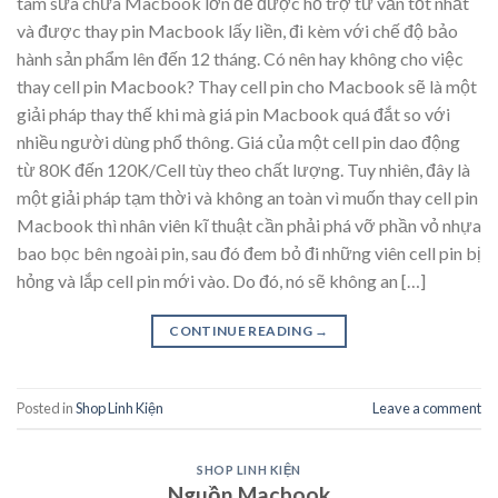
tâm sửa chữa Macbook lớn để được hỗ trợ tư vấn tốt nhất
và được thay pin Macbook lấy liền, đi kèm với chế độ bảo
hành sản phẩm lên đến 12 tháng. Có nên hay không cho việc
thay cell pin Macbook? Thay cell pin cho Macbook sẽ là một
giải pháp thay thế khi mà giá pin Macbook quá đắt so với
nhiều người dùng phổ thông. Giá của một cell pin dao động
từ 80K đến 120K/Cell tùy theo chất lượng. Tuy nhiên, đây là
một giải pháp tạm thời và không an toàn vì muốn thay cell pin
Macbook thì nhân viên kĩ thuật cần phải phá vỡ phần vỏ nhựa
bao bọc bên ngoài pin, sau đó đem bỏ đi những viên cell pin bị
hỏng và lắp cell pin mới vào. Do đó, nó sẽ không an […]
CONTINUE READING
→
Posted in
Shop Linh Kiện
Leave a comment
SHOP LINH KIỆN
Nguồn Macbook