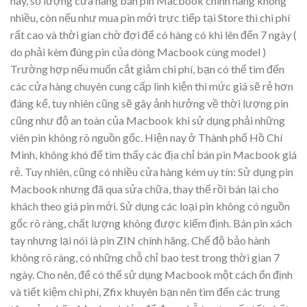
nay, số lượng cửa hàng bán pin Macbook chính hãng không
nhiều, còn nếu như mua pin mới trực tiếp tại Store thì chi phí
rất cao và thời gian chờ đợi để có hàng có khi lên đến 7 ngày (
do phải kèm đúng pin của dòng Macbook cùng model )
Trường hợp nếu muốn cắt giảm chi phí, bạn có thể tìm đến
các cửa hàng chuyên cung cấp linh kiện thì mức giá sẽ rẻ hơn
đáng kể, tuy nhiên cũng sẽ gây ảnh hưởng về thời lượng pin
cũng như độ an toàn của Macbook khi sử dụng phải những
viên pin không rõ nguồn gốc. Hiện nay ở Thành phố Hồ Chí
Minh, không khó để tìm thấy các địa chỉ bán pin Macbook giá
rẻ. Tuy nhiên, cũng có nhiều cửa hàng kém uy tín: Sử dụng pin
Macbook nhưng đã qua sửa chữa, thay thế rồi bán lại cho
khách theo giá pin mới. Sử dụng các loại pin không có nguồn
gốc rõ ràng, chất lượng không được kiểm định. Bán pin xách
tay nhưng lại nói là pin ZIN chính hãng. Chế độ bảo hành
không rõ ràng, có những chỗ chỉ bao test trong thời gian 7
ngày. Cho nên, để có thể sử dụng Macbook một cách ổn định
và tiết kiệm chi phí, Zfix khuyên bạn nên tìm đến các trung