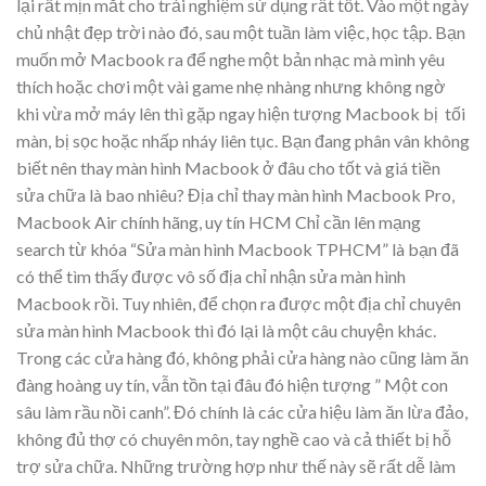
lại rất mịn mắt cho trải nghiệm sử dụng rất tốt. Vào một ngày
chủ nhật đẹp trời nào đó, sau một tuần làm việc, học tập. Bạn
muốn mở Macbook ra để nghe một bản nhạc mà mình yêu
thích hoặc chơi một vài game nhẹ nhàng nhưng không ngờ
khi vừa mở máy lên thì gặp ngay hiện tượng Macbook bị tối
màn, bị sọc hoặc nhấp nháy liên tục. Bạn đang phân vân không
biết nên thay màn hình Macbook ở đâu cho tốt và giá tiền
sửa chữa là bao nhiêu? Địa chỉ thay màn hình Macbook Pro,
Macbook Air chính hãng, uy tín HCM Chỉ cần lên mạng
search từ khóa “Sửa màn hình Macbook TPHCM” là bạn đã
có thể tìm thấy được vô số địa chỉ nhận sửa màn hình
Macbook rồi. Tuy nhiên, để chọn ra được một địa chỉ chuyên
sửa màn hình Macbook thì đó lại là một câu chuyện khác.
Trong các cửa hàng đó, không phải cửa hàng nào cũng làm ăn
đàng hoàng uy tín, vẫn tồn tại đâu đó hiện tượng ” Một con
sâu làm rầu nồi canh”. Đó chính là các cửa hiệu làm ăn lừa đảo,
không đủ thợ có chuyên môn, tay nghề cao và cả thiết bị hỗ
trợ sửa chữa. Những trường hợp như thế này sẽ rất dễ làm