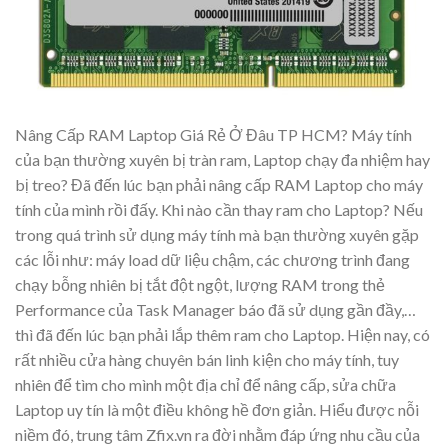
Nâng Cấp RAM Laptop Giá Rẻ Ở Đâu TP HCM? Máy tính
của bạn thường xuyên bị tràn ram, Laptop chạy đa nhiệm hay
bị treo? Đã đến lúc bạn phải nâng cấp RAM Laptop cho máy
tính của mình rồi đấy. Khi nào cần thay ram cho Laptop? Nếu
trong quá trình sử dụng máy tính mà bạn thường xuyên gặp
các lỗi như: máy load dữ liệu chậm, các chương trình đang
chạy bỗng nhiên bị tắt đột ngột, lượng RAM trong thẻ
Performance của Task Manager báo đã sử dụng gần đầy,…
thì đã đến lúc bạn phải lắp thêm ram cho Laptop. Hiện nay, có
rất nhiều cửa hàng chuyên bán linh kiện cho máy tính, tuy
nhiên để tìm cho mình một địa chỉ để nâng cấp, sửa chữa
Laptop uy tín là một điều không hề đơn giản. Hiểu được nỗi
niềm đó, trung tâm Zfix.vn ra đời nhằm đáp ứng nhu cầu của