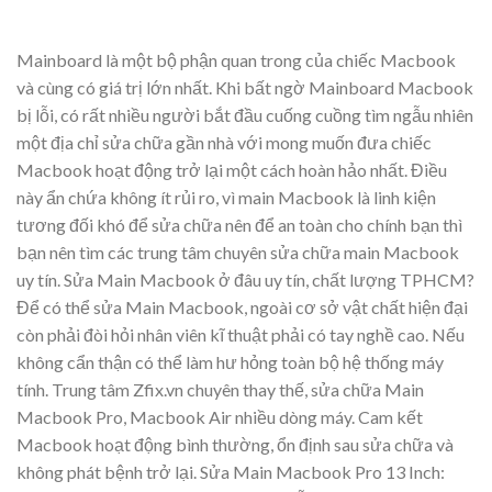
Mainboard là một bộ phận quan trong của chiếc Macbook
và cùng có giá trị lớn nhất. Khi bất ngờ Mainboard Macbook
bị lỗi, có rất nhiều người bắt đầu cuống cuồng tìm ngẫu nhiên
một địa chỉ sửa chữa gần nhà với mong muốn đưa chiếc
Macbook hoạt động trở lại một cách hoàn hảo nhất. Điều
này ẩn chứa không ít rủi ro, vì main Macbook là linh kiện
tương đối khó để sửa chữa nên để an toàn cho chính bạn thì
bạn nên tìm các trung tâm chuyên sửa chữa main Macbook
uy tín. Sửa Main Macbook ở đâu uy tín, chất lượng TPHCM?
Để có thể sửa Main Macbook, ngoài cơ sở vật chất hiện đại
còn phải đòi hỏi nhân viên kĩ thuật phải có tay nghề cao. Nếu
không cẩn thận có thể làm hư hỏng toàn bộ hệ thống máy
tính. Trung tâm Zfix.vn chuyên thay thế, sửa chữa Main
Macbook Pro, Macbook Air nhiều dòng máy. Cam kết
Macbook hoạt động bình thường, ổn định sau sửa chữa và
không phát bệnh trở lại. Sửa Main Macbook Pro 13 Inch: