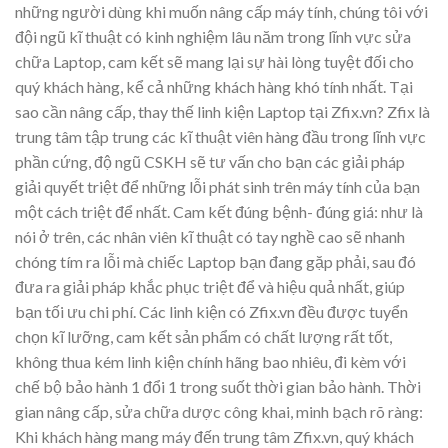
những người dùng khi muốn nâng cấp máy tính, chúng tôi với
đội ngũ kĩ thuật có kinh nghiệm lâu năm trong lĩnh vực sửa
chữa Laptop, cam kết sẽ mang lại sự hài lòng tuyệt đối cho
quý khách hàng, kể cả những khách hàng khó tính nhất. Tại
sao cần nâng cấp, thay thế linh kiện Laptop tại Zfix.vn? Zfix là
trung tâm tập trung các kĩ thuật viên hàng đầu trong lĩnh vực
phần cứng, độ ngũ CSKH sẽ tư vấn cho bạn các giải pháp
giải quyết triệt để những lỗi phát sinh trên máy tính của bạn
một cách triệt để nhất. Cam kết đúng bệnh- đúng giá: như là
nói ở trên, các nhân viên kĩ thuật có tay nghề cao sẽ nhanh
chóng tím ra lỗi mà chiếc Laptop bạn đang gặp phải, sau đó
đưa ra giải pháp khắc phục triệt để và hiệu quả nhất, giúp
bạn tối ưu chi phí. Các linh kiện có Zfix.vn đều được tuyển
chọn kĩ lưỡng, cam kết sản phẩm có chất lượng rất tốt,
không thua kém linh kiện chính hãng bao nhiêu, đi kèm với
chế bộ bảo hành 1 đổi 1 trong suốt thời gian bảo hành. Thời
gian nâng cấp, sửa chữa dược công khai, minh bạch rõ ràng:
Khi khách hàng mang máy đến trung tâm Zfix.vn, quý khách