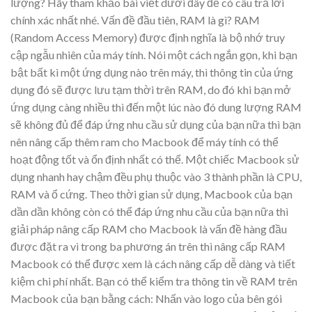
lượng? Hãy tham khảo bài viết dưới đây để có câu trả lời
chính xác nhất nhé. Vấn đề đầu tiên, RAM là gì? RAM
(Random Access Memory) được định nghĩa là bộ nhớ truy
cập ngẫu nhiên của máy tính. Nói một cách ngắn gọn, khi bạn
bật bất kì một ứng dụng nào trên máy, thì thông tin của ứng
dụng đó sẽ được lưu tạm thời trên RAM, do đó khi bạn mở
ứng dụng càng nhiều thì đến một lúc nào đó dung lượng RAM
sẽ không đủ để đáp ứng nhu cầu sử dụng của bạn nữa thì bạn
nên nâng cấp thêm ram cho Macbook để máy tính có thể
hoạt động tốt và ổn định nhất có thể. Một chiếc Macbook sử
dụng nhanh hay chậm đều phụ thuộc vào 3 thành phần là CPU,
RAM và ổ cứng. Theo thời gian sử dụng, Macbook của bạn
dần dần không còn có thể đáp ứng nhu cầu của bạn nữa thì
giải pháp nâng cấp RAM cho Macbook là vấn đề hàng đầu
được đặt ra vì trong ba phương án trên thì nâng cấp RAM
Macbook có thể được xem là cách nâng cấp dễ dàng và tiết
kiệm chi phí nhất. Bạn có thể kiểm tra thông tin về RAM trên
Macbook của bạn bằng cách: Nhấn vào logo của bên gói