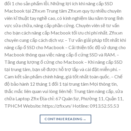
đổi 1 cho sản phẩm lỗi. Những lợi ích khi nâng cấp SSD
Macbook tại Zfix.vn Trung tâm Zfix.vn quy tụ nhiều chuyên
viên kĩ thuật tay nghề cao, có kinh nghiệm lâu năm trong lĩnh
vực sửa chữa, nâng cấp phần cứng. Chuyên viên sẽ tư vấn
cho bạn cách nâng cấp Macbook tối ưu chi phí nhất. Zfix.vn
chuyên cung cấp cách dịch vụ: – Tư vấn giải pháp tốt nhất khi
nâng cấp ổ SSD cho Macbook – Cải thiện tốc độ sử dụng cho
Macbook thông qua việc nâng cấp ổ cứng SSD và RAM. –
Tăng dung lượng ổ cứng cho Macbook – Khi nâng cấp SSD
tại trung tâm, bạn sẽ được hỗ trợ lắp và cài đặt miễn phí. –
Cam kết sản phẩm chính hãng, giá tốt nhất toàn quốc. – Chế
độ bảo hành 12 tháng 1 đổi 1 tại trung tâm Mọi thông tin,
thắc mắc liên quan vui lòng liên hệ: Trung tâm nâng cấp, sửa
chữa Laptop Zfix Địa chỉ: 67 Quân Sự, Phường 11, Quận 11,
TPHCM Website: https://zfix.vn/ Hotline: 0913.52.55.53
CONTINUE READING
→