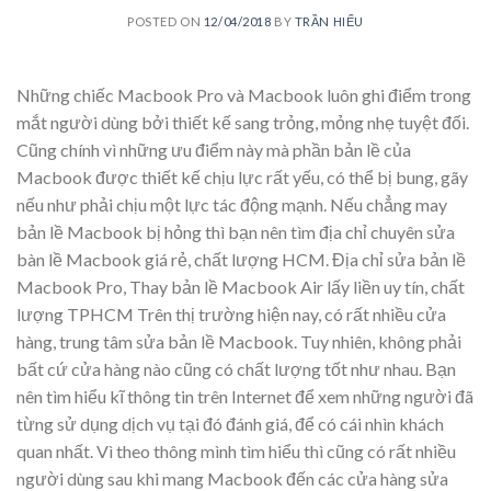
POSTED ON
12/04/2018
BY
TRẦN HIẾU
Những chiếc Macbook Pro và Macbook luôn ghi điểm trong
mắt người dùng bởi thiết kế sang trỏng, mỏng nhẹ tuyệt đối.
Cũng chính vì những ưu điểm này mà phần bản lề của
Macbook được thiết kế chịu lực rất yếu, có thể bị bung, gãy
nếu như phải chịu một lực tác động mạnh. Nếu chẳng may
bản lề Macbook bị hỏng thì bạn nên tìm địa chỉ chuyên sửa
bàn lề Macbook giá rẻ, chất lượng HCM. Địa chỉ sửa bản lề
Macbook Pro, Thay bản lề Macbook Air lấy liền uy tín, chất
lượng TPHCM Trên thị trường hiện nay, có rất nhiều cửa
hàng, trung tâm sửa bản lề Macbook. Tuy nhiên, không phải
bất cứ cửa hàng nào cũng có chất lượng tốt như nhau. Bạn
nên tìm hiểu kĩ thông tin trên Internet để xem những người đã
từng sử dụng dịch vụ tại đó đánh giá, để có cái nhìn khách
quan nhất. Vì theo thông mình tìm hiểu thì cũng có rất nhiều
người dùng sau khi mang Macbook đến các cửa hàng sửa