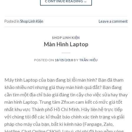
CONTINUE READING
→
Posted in
Shop Linh Kiện
Leave a comment
SHOP LINH KIỆN
Màn Hình Laptop
POSTED ON
18/05/2018
BY
TRẦN HIẾU
Máy tính Laptop của bạn đang bị lỗi màn hình? Bạn đã tham
khảo nhiều nơi nhưng giá thay màn hình quá đắt? Bạn đang
cần tìm một địa chỉ báo giá đáng tin cậy cho việc sửa hay thay
màn hình Laptop. Trung tâm Zfix.vn cam kết có mức giá tốt
nhất khu vực Thành phố Hồ Chí Minh. Hãy liên hệ trực tiếp
với chúng tôi để các kĩ thuật báo chính xác tình trạng và giải
pháp cho máy của bạn, bất kì kênh nào (Fanpage, Zalo,
Hotline, Chat Online CSKH). Lưu ý, chi phí đã bao gồm công