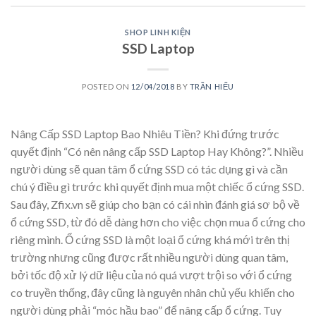
SHOP LINH KIỆN
SSD Laptop
POSTED ON
12/04/2018
BY
TRẦN HIẾU
Nâng Cấp SSD Laptop Bao Nhiêu Tiền? Khi đứng trước
quyết định “Có nên nâng cấp SSD Laptop Hay Không?”. Nhiều
người dùng sẽ quan tâm ổ cứng SSD có tác dụng gì và cần
chú ý điều gì trước khi quyết định mua một chiếc ổ cứng SSD.
Sau đây, Zfix.vn sẽ giúp cho bạn có cái nhìn đánh giá sơ bộ về
ổ cứng SSD, từ đó dễ dàng hơn cho việc chọn mua ổ cứng cho
riêng mình. Ổ cứng SSD là một loại ổ cứng khá mới trên thị
trường nhưng cũng được rất nhiều người dùng quan tâm,
bởi tốc độ xử lý dữ liệu của nó quá vượt trội so với ổ cứng
co truyền thống, đây cũng là nguyên nhân chủ yếu khiến cho
người dùng phải “móc hầu bao” để nâng cấp ổ cứng. Tuy