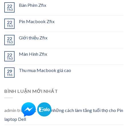
Bàn Phím Zfix
22
Th3
Pin Macbook Zfix
22
Th3
Giới thiệu Zfix
22
Th3
Màn Hình Zfix
22
Th3
Thu mua Macbook giá cao
29
Th1
BÌNH LUẬN MỚI NHẤT
admin
trong
Tất tần tật những cách làm tăng tuổi thọ cho Pin
laptop Dell