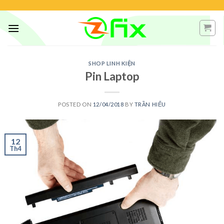
Skip
to
content
SHOP LINH KIỆN
Pin Laptop
POSTED ON
12/04/2018
BY
TRẦN HIẾU
12
Th4