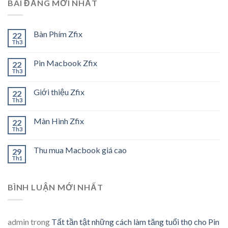
BÀI ĐĂNG MỚI NHẤT
Bàn Phím Zfix
22
Th3
Pin Macbook Zfix
22
Th3
Giới thiệu Zfix
22
Th3
Màn Hình Zfix
22
Th3
Thu mua Macbook giá cao
29
Th1
BÌNH LUẬN MỚI NHẤT
admin
trong
Tất tần tật những cách làm tăng tuổi thọ cho Pin