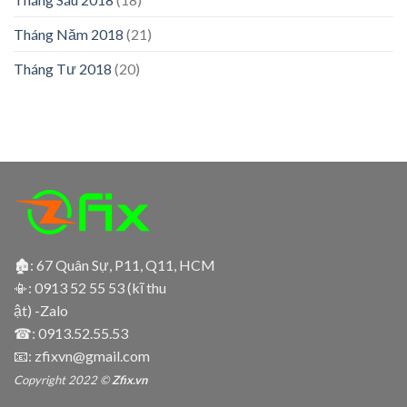
Tháng Năm 2018
(21)
Tháng Tư 2018
(20)
🏚: 67 Quân Sự, P11, Q11, HCM
📳:
0913 52 55 53 (kĩ thu
ật) -Zalo
☎:
0913.52.55.53
📧: zfixvn@gmail.com
Copyright 2022 ©
Zfix.vn