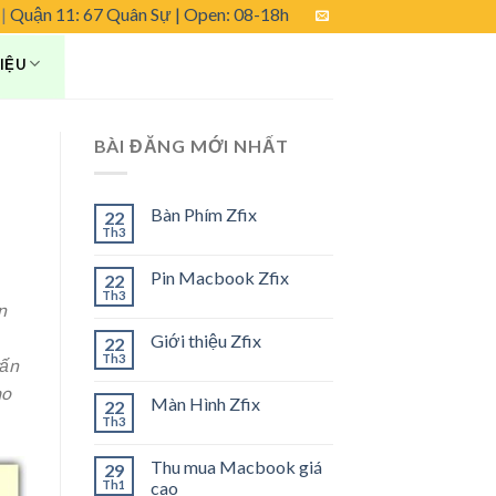
|
Quận 11: 67 Quân Sự
| Open: 08-18h
HIỆU
BÀI ĐĂNG MỚI NHẤT
Bàn Phím Zfix
22
Th3
Pin Macbook Zfix
22
Th3
n
Giới thiệu Zfix
22
Th3
vấn
ao
Màn Hình Zfix
22
Th3
Thu mua Macbook giá
29
Th1
cao