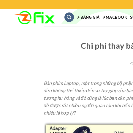
Skip
to
⚡ BẢNG GIÁ
⚡ MACBOOK
S
content
Chi phí thay b
P
Bàn phím Laptop , một trong những bộ phận 
đều không thể thiếu đến sự trợ giúp của bà
tượng hư hỏng và đó cũng là lúc bạn cần ph
đề được rất nhiều người quan tâm khi tiến 
nhiêu là hợp lý?