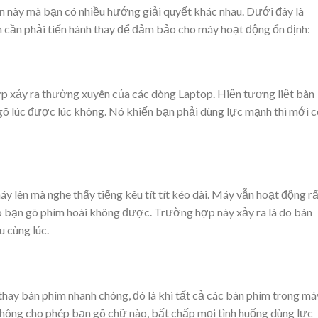
ận này mà bạn có nhiều hướng giải quyết khác nhau. Dưới đây là
cần phải tiến hành thay để đảm bảo cho máy hoạt động ổn định:
p xảy ra thường xuyên của các dòng Laptop. Hiện tượng liệt bàn
gõ lúc được lúc không. Nó khiến bạn phải dùng lực mạnh thì mới c
lên mà nghe thấy tiếng kêu tít tít kéo dài. Máy vẫn hoạt động rấ
o bạn gõ phím hoài không được. Trường hợp này xảy ra là do bàn
 cùng lúc.
ay bàn phím nhanh chóng, đó là khi tất cả các bàn phím trong má
hông cho phép bạn gõ chữ nào, bất chấp mọi tình huống dùng lực