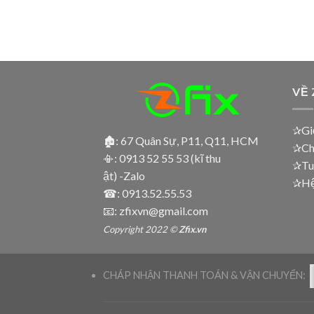
VỀ 
✰Giớ
🏚: 67 Quân Sự, P11, Q11, HCM
✰Ch
📳:
0913 52 55 53 (kĩ thu
✰Tu
ật) -Zalo
✰Hệ 
☎:
0913.52.55.53
📧: zfixvn@gmail.com
Copyright 2022 ©
Zfix.vn
CHÁP NHẬN THANH TOÁN & VẬN CHUYỂN: