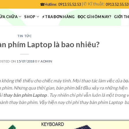
|
✆
Kĩ thuật:
☎
Hotline:
0913.55.52.53
0913.52.55.53
ỬA CHỮA
SHOP
⚡ TRA ĐƠN HÀNG
ĐỌC GÌ HÔM NAY?
GIỚI T
TIN TỨC
àn phím Laptop là bao nhiêu?
OSTED ON
15/07/2018
BY
ADMIN
không thể thiếu cho chiếc máy tính. Mọi thao tác làm việc của bạ
n phím. Nhưng qua thời gian, bàn phím bắt đầu xảy ra những hiện
ải
thay bàn phím Laptop
. Tuy nhiên chi phí vẫn luôn là một trong 
hành thay bàn phím. Vậy hiện nay chi phí thay bàn phím Laptop b