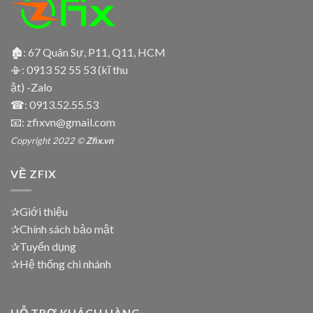
🏚: 67 Quân Sự, P11, Q11, HCM
📳:
0913 52 55 53 (kĩ thu
ật) -Zalo
☎:
0913.52.55.53
📧: zfixvn@gmail.com
Copyright 2022 ©
Zfix.vn
VỀ ZFIX
✰Giới thiệu
✰Chính sách bảo mật
✰Tuyển dụng
✰Hệ thống chi nhánh
HỖ TRỢ KHÁCH HÀNG