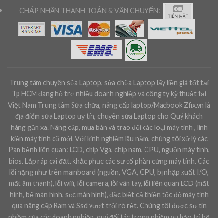
CHÁP NHẬN THANH TOÁN & VẬN CHUYỂN:
Trung tâm chuyên sửa Laptop, sửa chữa Laptop lấy liền giá tốt tại
Tp HCM đang hỗ trợ nhiều doanh nghiệp và công ty kỹ thuật tại
Việt Nam Trung tâm Sửa chữa, nâng cấp laptop/Macbook Zfix.vn là
địa điểm sửa Laptop uy tín, chuyên sửa Laptop cho Quý khách
hàng gần xa. Nâng cấp, mua bán và trao đổi các loại máy tính , linh
kiện máy tính cũ mới. Với kinh nghiệm lâu năm, chúng tôi xử lý các
Pan bệnh liên quan: LCD, chip Vga, chip nam, CPU, nguồn máy tính,
bios, Lắp ráp cài đặt, khắc phục các sự cố phần cứng máy tính. Các
lỗi nặng như trên mainboard (nguồn, VGA, CPU, bị nhập xuất I/O,
mất âm thanh), lỗi wifi, lỗi camera, lỗi vân tay, lỗi liên quan LCD (mất
hình, bể màn hình, sọc màn hình), đặc biệt cả thiện tốc độ máy tính
qua nâng cấp Ram và Ssd vượt trội rõ rệt. Chúng tôi được sự tín
nhiệm của các doanh nghiệp, quý đối tác trong nhiệm vụ bảo trì hệ