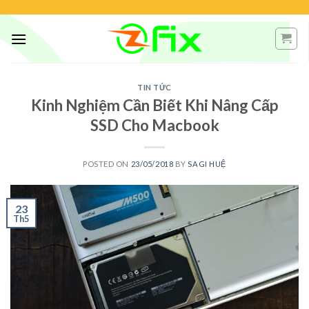
Skip
to
content
TIN TỨC
Kinh Nghiệm Cần Biết Khi Nâng Cấp
SSD Cho Macbook
POSTED ON
23/05/2018
BY
SAGI HUỆ
23
Th5