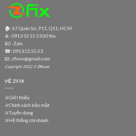
🏚: 67 Quân Sự, P11, Q11, HCM
📳:
0913 52 55 53 (kĩ thu
ật) -Zalo
☎:
0913.52.55.53
📧: zfixvn@gmail.com
Copyright 2022 ©
Zfix.vn
VỀ ZFIX
✰Giới thiệu
✰Chính sách bảo mật
✰Tuyển dụng
✰Hệ thống chi nhánh