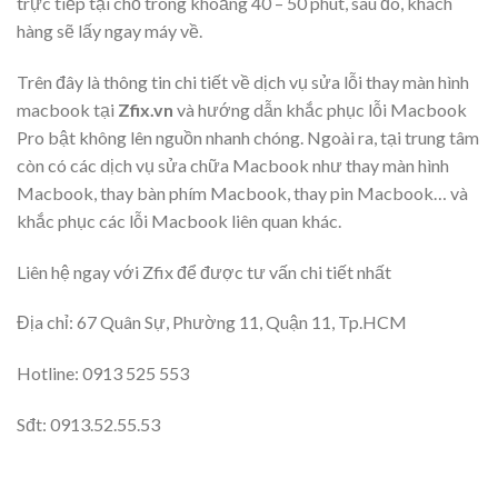
trực tiếp tại chỗ trong khoảng 40 – 50 phút, sau đó, khách
hàng sẽ lấy ngay máy về.
Trên đây là thông tin chi tiết về dịch vụ sửa lỗi thay màn hình
macbook tại
Zfix.vn
và hướng dẫn khắc phục lỗi Macbook
Pro bật không lên nguồn nhanh chóng. Ngoài ra, tại trung tâm
còn có các dịch vụ sửa chữa Macbook như thay màn hình
Macbook, thay bàn phím Macbook, thay pin Macbook… và
khắc phục các lỗi Macbook liên quan khác.
Liên hệ ngay với Zfix để được tư vấn chi tiết nhất
Địa chỉ: 67 Quân Sự, Phường 11, Quận 11, Tp.HCM
Hotline: 0913 525 553
Sđt: 0913.52.55.53