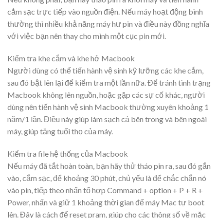
cắm sạc trực tiếp vào nguồn điện. Nếu máy hoạt động bình
thường thì nhiều khả năng máy hư pin và điều này đồng nghĩa
với việc bạn nên thay cho mình một cục pin mới.
Kiểm tra khe cắm và khe hở Macbook
Người dùng có thể tiến hành vệ sinh kỹ lưỡng các khe cắm,
sau đó bật lên lại để kiểm tra một lần nữa. Để tránh tình trạng
Macbook không lên nguồn, hoặc gặp các sự cố khác, người
dùng nên tiến hành vệ sinh Macbook thường xuyên khoảng 1
năm/1 lần. Điều này giúp làm sạch cả bên trong và bên ngoài
máy, giúp tăng tuổi thọ của máy.
Kiểm tra file hệ thống của Macbook
Nếu máy đã tắt hoàn toàn, bạn hãy thử tháo pin ra, sau đó gắn
vào, cắm sạc, để khoảng 30 phút, chủ yếu là để chắc chắn nó
vào pin, tiếp theo nhấn tổ hợp Command + option + P + R +
Power, nhấn và giữ 1 khoảng thời gian để máy Mac tự boot
lên. Đây là cách để reset pram, giúp cho các thông số về mặc