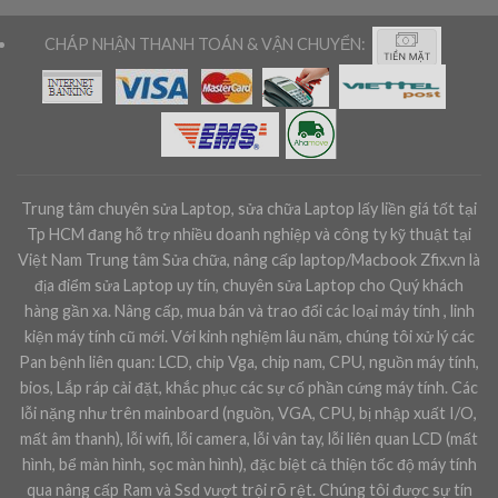
CHÁP NHẬN THANH TOÁN & VẬN CHUYỂN:
Trung tâm chuyên sửa Laptop, sửa chữa Laptop lấy liền giá tốt tại
Tp HCM đang hỗ trợ nhiều doanh nghiệp và công ty kỹ thuật tại
Việt Nam Trung tâm Sửa chữa, nâng cấp laptop/Macbook Zfix.vn là
địa điểm sửa Laptop uy tín, chuyên sửa Laptop cho Quý khách
hàng gần xa. Nâng cấp, mua bán và trao đổi các loại máy tính , linh
kiện máy tính cũ mới. Với kinh nghiệm lâu năm, chúng tôi xử lý các
Pan bệnh liên quan: LCD, chip Vga, chip nam, CPU, nguồn máy tính,
bios, Lắp ráp cài đặt, khắc phục các sự cố phần cứng máy tính. Các
lỗi nặng như trên mainboard (nguồn, VGA, CPU, bị nhập xuất I/O,
mất âm thanh), lỗi wifi, lỗi camera, lỗi vân tay, lỗi liên quan LCD (mất
hình, bể màn hình, sọc màn hình), đặc biệt cả thiện tốc độ máy tính
qua nâng cấp Ram và Ssd vượt trội rõ rệt. Chúng tôi được sự tín