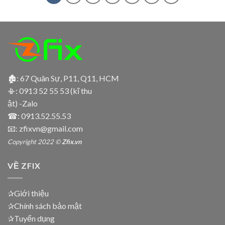
🏚: 67 Quân Sự, P11, Q11, HCM
📳:
0913 52 55 53 (kĩ thu
ật) -Zalo
☎:
0913.52.55.53
📧: zfixvn@gmail.com
Copyright 2022 ©
Zfix.vn
VỀ ZFIX
✰Giới thiệu
✰Chính sách bảo mật
✰Tuyển dụng