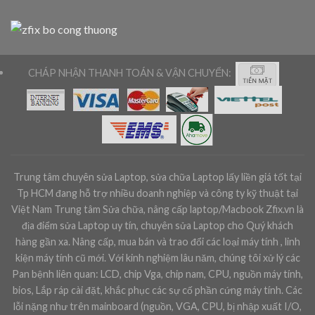
CHÁP NHẬN THANH TOÁN & VẬN CHUYỂN:
Trung tâm chuyên sửa Laptop, sửa chữa Laptop lấy liền giá tốt tại
Tp HCM đang hỗ trợ nhiều doanh nghiệp và công ty kỹ thuật tại
Việt Nam Trung tâm Sửa chữa, nâng cấp laptop/Macbook Zfix.vn là
địa điểm sửa Laptop uy tín, chuyên sửa Laptop cho Quý khách
hàng gần xa. Nâng cấp, mua bán và trao đổi các loại máy tính , linh
kiện máy tính cũ mới. Với kinh nghiệm lâu năm, chúng tôi xử lý các
Pan bệnh liên quan: LCD, chip Vga, chip nam, CPU, nguồn máy tính,
bios, Lắp ráp cài đặt, khắc phục các sự cố phần cứng máy tính. Các
lỗi nặng như trên mainboard (nguồn, VGA, CPU, bị nhập xuất I/O,