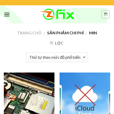
Skip
to
content
TRANG CHỦ
SẢN PHẨM CHI PHÍ
MIN
/
/
LỌC