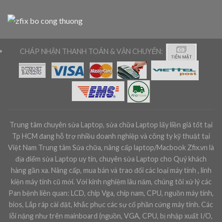
CHÁP NHẬN THANH TOÁN & VẬN CHUYỂN:
Trung tâm chuyên sửa Laptop, sửa chữa Laptop lấy liền giá tốt tại
Tp HCM đang hỗ trợ nhiều doanh nghiệp và công ty kỹ thuật tại
Việt Nam Trung tâm Sửa chữa, nâng cấp laptop/Macbook Zfix.vn là
địa điểm sửa Laptop uy tín, chuyên sửa Laptop cho Quý khách
hàng gần xa. Nâng cấp, mua bán và trao đổi các loại máy tính , linh
kiện máy tính cũ mới. Với kinh nghiệm lâu năm, chúng tôi xử lý các
Pan bệnh liên quan: LCD, chip Vga, chip nam, CPU, nguồn máy tính,
bios, Lắp ráp cài đặt, khắc phục các sự cố phần cứng máy tính. Các
lỗi nặng như trên mainboard (nguồn, VGA, CPU, bị nhập xuất I/O,