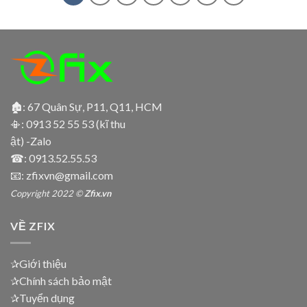
🏚: 67 Quân Sự, P11, Q11, HCM
📳:
0913 52 55 53 (kĩ thu
ật) -Zalo
☎:
0913.52.55.53
📧: zfixvn@gmail.com
Copyright 2022 ©
Zfix.vn
VỀ ZFIX
✰Giới thiệu
✰Chính sách bảo mật
✰Tuyển dụng