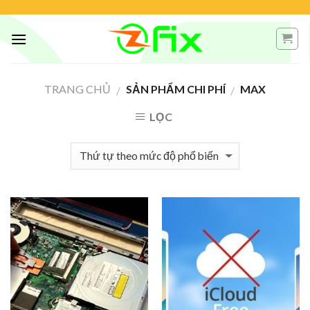
Skip
to
content
TRANG CHỦ
SẢN PHẨM CHI PHÍ
MAX
/
/
LỌC