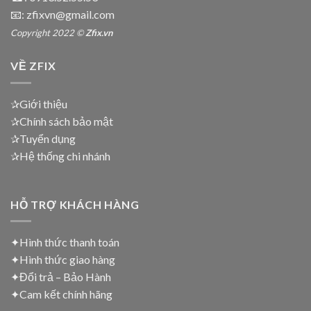
📧: zfixvn@gmail.com
Copyright 2022 ©
Zfix.vn
VỀ ZFIX
✰Giới thiệu
✰Chính sách bảo mật
✰Tuyển dụng
✰Hệ thống chi nhánh
HỖ TRỢ KHÁCH HÀNG
✦Hình thức thanh toán
✦
Hình thức giao hàng
✦
Đổi trả – Bảo Hành
✦
Cam kết chính hãng