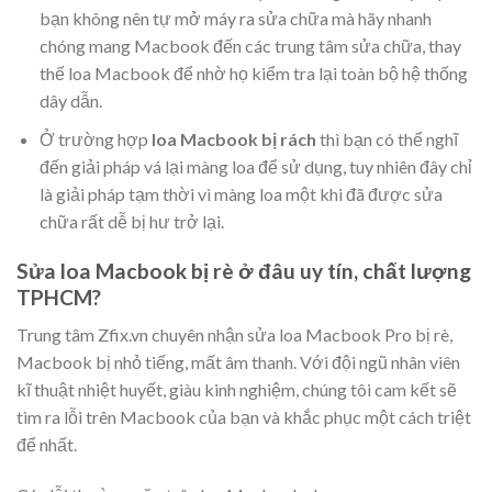
bạn không nên tự mở máy ra sửa chữa mà hãy nhanh
chóng mang Macbook đến các trung tâm sửa chữa, thay
thế loa Macbook để nhờ họ kiểm tra lại toàn bộ hệ thống
dây dẫn.
Ở trường hợp
loa Macbook bị rách
thì bạn có thể nghĩ
đến giải pháp vá lại màng loa để sử dụng, tuy nhiên đây chỉ
là giải pháp tạm thời vì màng loa một khi đã được sửa
chữa rất dễ bị hư trở lại.
Sửa loa Macbook bị rè ở đâu uy tín, chất lượng
TPHCM?
Trung tâm Zfix.vn chuyên nhận sửa loa Macbook Pro bị rè,
Macbook bị nhỏ tiếng, mất âm thanh. Với đội ngũ nhân viên
kĩ thuật nhiệt huyết, giàu kinh nghiệm, chúng tôi cam kết sẽ
tìm ra lỗi trên Macbook của bạn và khắc phục một cách triệt
để nhất.