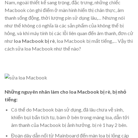
Nam, ngoài thiết kế sang trọng, đặc trưng, những chiếc
Macbook còn ghi điểm ở màn hình hiển thị chân thực, âm
thanh sống động, thời lượng pin sử dụng lâu,… Nhưng nói
như thế không có nghĩa là các sản phẩm của không thể bị
hỏng, và khi máy tính bị các lỗi liên quan đến âm thanh, đơn cử
như
loa Macbook bị rè
, loa Macbook bị mất tiếng,… Vậy thì
cách sửa loa Macbook như thế nào?
Những nguyên nhân làm cho loa Macbook bị rè, bị nhỏ
tiếng:
Có thể do Macbook bạn sử dụng, đã lâu chưa vệ sinh,
khiến bụi bẩn tích tụ, bám ở bên trong màng loa, dẫn tới
âm thanh của Macbook bị ảnh hưởng. bị rè 1 hay 2 bên.
Đoạn dây dẫn nối từ Mainboard đến màn loa bị lỏng cáp