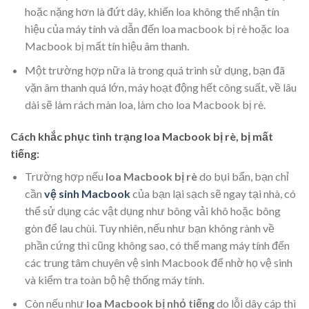
hoặc nặng hơn là đứt dây, khiến loa không thể nhận tín
hiệu của máy tính và dẫn đến loa macbook bị rè hoặc loa
Macbook bị mất tín hiệu âm thanh.
Một trường hợp nữa là trong quá trình sử dụng, bạn đã
vặn âm thanh quá lớn, máy hoạt động hết công suất, về lâu
dài sẽ làm rách màn loa, làm cho loa Macbook bị rè.
Cách khắc phục tình trạng loa Macbook bị rè, bị mất
tiếng:
Trường hợp nếu
loa Macbook bị rè
do bụi bẩn, bạn chỉ
cần
vệ sinh Macbook
của bạn lại sạch sẽ ngay tại nhà, có
thể sử dụng các vật dụng như bông vải khô hoặc bông
gòn để lau chùi. Tuy nhiên, nếu như bạn không rành về
phần cứng thì cũng không sao, có thể mang máy tính đến
các trung tâm chuyên vệ sinh Macbook để nhờ họ vệ sinh
và kiểm tra toàn bộ hệ thống máy tính.
Còn nếu như
loa Macbook bị nhỏ tiếng
do lỗi dây cáp thì