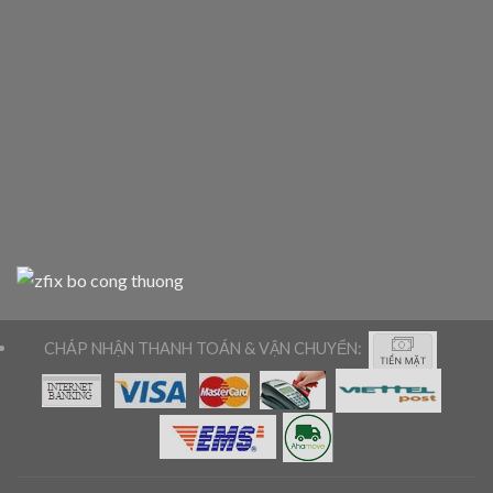
CHÁP NHẬN THANH TOÁN & VẬN CHUYỂN: