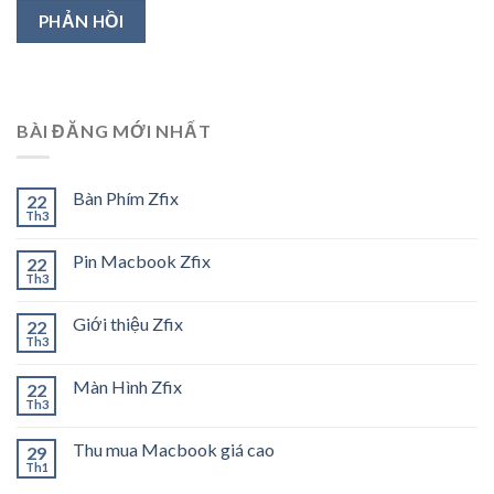
BÀI ĐĂNG MỚI NHẤT
Bàn Phím Zfix
22
Th3
Pin Macbook Zfix
22
Th3
Giới thiệu Zfix
22
Th3
Màn Hình Zfix
22
Th3
Thu mua Macbook giá cao
29
Th1