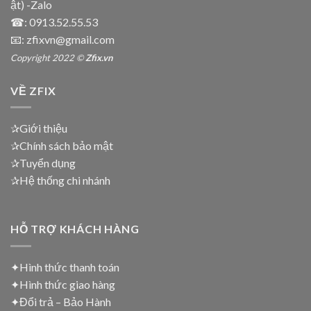
ật) -Zalo
☎:
0913.52.55.53
📧: zfixvn@gmail.com
Copyright 2022 ©
Zfix.vn
VỀ ZFIX
✰Giới thiệu
✰Chính sách bảo mật
✰Tuyển dụng
✰Hệ thống chi nhánh
HỖ TRỢ KHÁCH HÀNG
✦Hình thức thanh toán
✦
Hình thức giao hàng
✦
Đổi trả – Bảo Hành