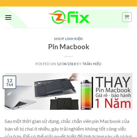
Skip
to
content
SHOP LINH KIỆN
Pin Macbook
POSTED ON
12/04/2018
BY
TRẦN HIẾU
12
Th4
Sau một thời gian sử dụng, chắc chắn viên pin Macbook của
bạn sẽ bị chai ít nhiều, gây trải nghiệm không tốt công việc
của bạn. Để có thể giải quyết triệt để tình trạng này, sẽ có hai