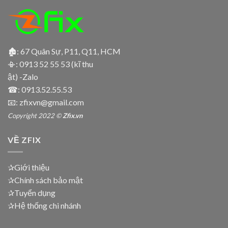
🏚: 67 Quân Sự, P11, Q11, HCM
📳:
0913 52 55 53 (kĩ thu
ật) -Zalo
☎:
0913.52.55.53
📧: zfixvn@gmail.com
Copyright 2022 ©
Zfix.vn
VỀ ZFIX
✰Giới thiệu
✰Chính sách bảo mật
✰Tuyển dụng
✰Hệ thống chi nhánh