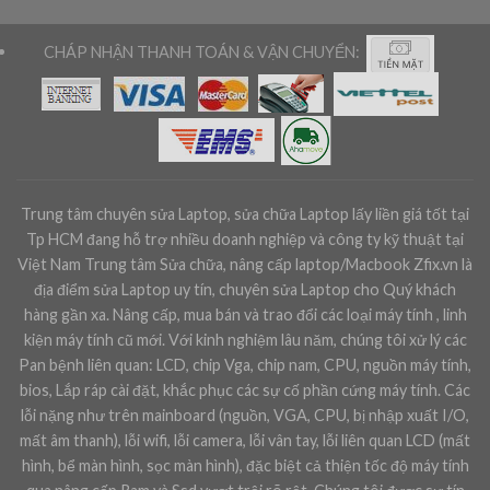
CHÁP NHẬN THANH TOÁN & VẬN CHUYỂN:
Trung tâm chuyên sửa Laptop, sửa chữa Laptop lấy liền giá tốt tại
Tp HCM đang hỗ trợ nhiều doanh nghiệp và công ty kỹ thuật tại
Việt Nam Trung tâm Sửa chữa, nâng cấp laptop/Macbook Zfix.vn là
địa điểm sửa Laptop uy tín, chuyên sửa Laptop cho Quý khách
hàng gần xa. Nâng cấp, mua bán và trao đổi các loại máy tính , linh
kiện máy tính cũ mới. Với kinh nghiệm lâu năm, chúng tôi xử lý các
Pan bệnh liên quan: LCD, chip Vga, chip nam, CPU, nguồn máy tính,
bios, Lắp ráp cài đặt, khắc phục các sự cố phần cứng máy tính. Các
lỗi nặng như trên mainboard (nguồn, VGA, CPU, bị nhập xuất I/O,
mất âm thanh), lỗi wifi, lỗi camera, lỗi vân tay, lỗi liên quan LCD (mất
hình, bể màn hình, sọc màn hình), đặc biệt cả thiện tốc độ máy tính