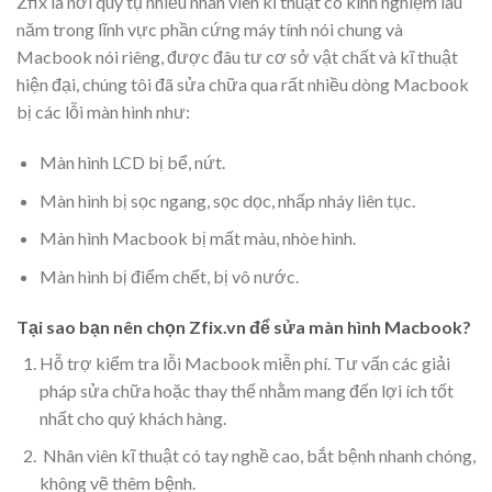
Zfix là nơi quy tụ nhiều nhân viên kĩ thuật có kinh nghiệm lâu
năm trong lĩnh vực phần cứng máy tính nói chung và
Macbook nói riêng, được đâu tư cơ sở vật chất và kĩ thuật
hiện đại, chúng tôi đã sửa chữa qua rất nhiều dòng Macbook
bị các lỗi màn hình như:
Màn hình LCD bị bể, nứt.
Màn hình bị sọc ngang, sọc dọc, nhấp nháy liên tục.
Màn hình Macbook bị mất màu, nhòe hình.
Màn hình bị điểm chết, bị vô nước.
Tại sao bạn nên chọn Zfix.vn để sửa màn hình Macbook?
Hỗ trợ kiểm tra lỗi Macbook miễn phí. Tư vấn các giải
pháp sửa chữa hoặc thay thế nhằm mang đến lợi ích tốt
nhất cho quý khách hàng.
Nhân viên kĩ thuật có tay nghề cao, bắt bệnh nhanh chóng,
không vẽ thêm bệnh.