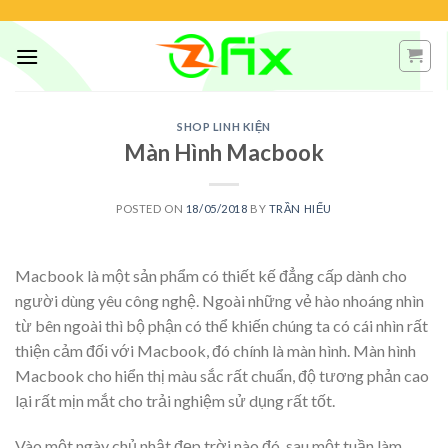
Skip
to
content
SHOP LINH KIỆN
Màn Hình Macbook
POSTED ON
18/05/2018
BY
TRẦN HIẾU
Macbook là một sản phẩm có thiết kế đẳng cấp dành cho
người dùng yêu công nghệ. Ngoài những vẻ hào nhoáng nhìn
từ bên ngoài thì bộ phận có thể khiến chúng ta có cái nhìn rất
thiện cảm đối với Macbook, đó chính là màn hình. Màn hình
Macbook cho hiển thị màu sắc rất chuẩn, độ tương phản cao
lại rất mịn mắt cho trải nghiệm sử dụng rất tốt.
Vào một ngày chủ nhật đẹp trời nào đó, sau một tuần làm