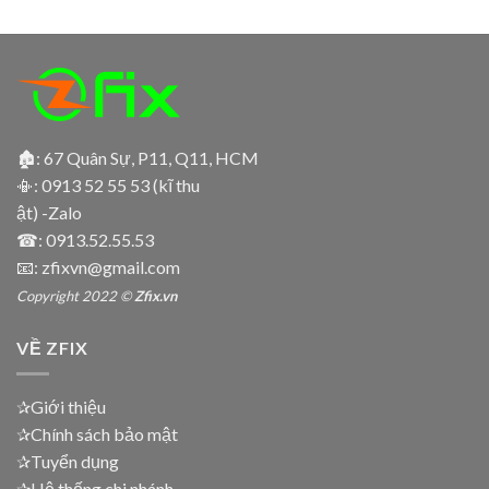
🏚: 67 Quân Sự, P11, Q11, HCM
📳:
0913 52 55 53 (kĩ thu
ật) -Zalo
☎:
0913.52.55.53
📧: zfixvn@gmail.com
Copyright 2022 ©
Zfix.vn
VỀ ZFIX
✰Giới thiệu
✰Chính sách bảo mật
✰Tuyển dụng
✰Hệ thống chi nhánh