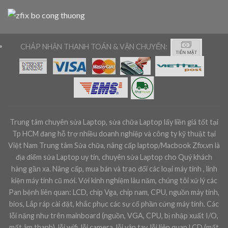
CHÁP NHẬN THANH TOÁN & VẬN CHUYỂN:
Trung tâm chuyên sửa Laptop, sửa chữa Laptop lấy liền giá tốt tại
Tp HCM đang hỗ trợ nhiều doanh nghiệp và công ty kỹ thuật tại
Việt Nam Trung tâm Sửa chữa, nâng cấp laptop/Macbook Zfix.vn là
địa điểm sửa Laptop uy tín, chuyên sửa Laptop cho Quý khách
hàng gần xa. Nâng cấp, mua bán và trao đổi các loại máy tính , linh
kiện máy tính cũ mới. Với kinh nghiệm lâu năm, chúng tôi xử lý các
Pan bệnh liên quan: LCD, chip Vga, chip nam, CPU, nguồn máy tính,
bios, Lắp ráp cài đặt, khắc phục các sự cố phần cứng máy tính. Các
lỗi nặng như trên mainboard (nguồn, VGA, CPU, bị nhập xuất I/O,
mất âm thanh), lỗi wifi, lỗi camera, lỗi vân tay, lỗi liên quan LCD (mất