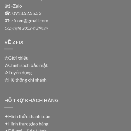
ật) -Zalo
☎:
0913.52.55.53
📧: zfixvn@gmail.com
Copyright 2022 ©
Zfix.vn
VỀ ZFIX
✰Giới thiệu
✰Chính sách bảo mật
✰Tuyển dụng
✰Hệ thống chi nhánh
HỖ TRỢ KHÁCH HÀNG
✦Hình thức thanh toán
✦
Hình thức giao hàng
✦
Đổi trả – Bảo Hành