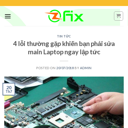
Skip
to
content
TIN TỨC
4 lỗi thường gặp khiến bạn phải sửa
main Laptop ngay lập tức
POSTED ON
20/07/2018
BY
ADMIN
20
Th7