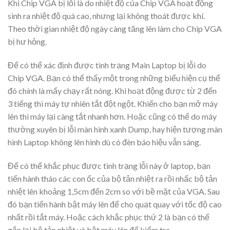
Khi Chip VGA bị lỗi là do nhiệt độ của Chip VGA hoạt động
sinh ra nhiệt độ quá cao, nhưng lại không thoát được khí.
Theo thời gian nhiệt độ ngày càng tăng lên làm cho Chip VGA
bị hư hỏng.
Để có thể xác định được tình trạng Main Laptop bị lỗi do
Chip VGA. Bạn có thể thấy một trong những biểu hiện cụ thể
đó chính là mấy chạy rất nóng. Khi hoạt động được từ 2 đến
3 tiếng thì máy tự nhiên tắt đột ngột. Khiến cho bạn mở máy
lên thì máy lại càng tắt nhanh hơn. Hoặc cũng có thể do máy
thường xuyên bị lỗi màn hình xanh Dump, hay hiện tượng màn
hình Laptop không lên hình dù có đèn báo hiệu vẫn sáng.
Để có thể khắc phục được tình trạng lỗi này ở laptop, bạn
tiến hành tháo các con ốc của bộ tản nhiệt ra rồi nhấc bộ tản
nhiệt lên khoảng 1,5cm đến 2cm so với bề mặt của VGA. Sau
đó bạn tiến hành bật máy lên để cho quạt quay với tốc độ cao
nhất rồi tắt máy. Hoặc cách khắc phục thứ 2 là bạn có thể
gắn lại bộ tản nhiệt và bật máy lên để kiểm tra.