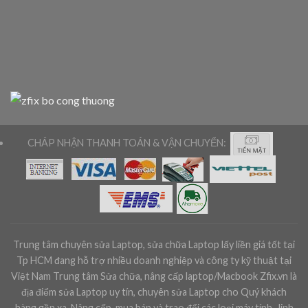
CHÁP NHẬN THANH TOÁN & VẬN CHUYỂN:
Trung tâm chuyên sửa Laptop, sửa chữa Laptop lấy liền giá tốt tại
Tp HCM đang hỗ trợ nhiều doanh nghiệp và công ty kỹ thuật tại
Việt Nam Trung tâm Sửa chữa, nâng cấp laptop/Macbook Zfix.vn là
địa điểm sửa Laptop uy tín, chuyên sửa Laptop cho Quý khách
hàng gần xa. Nâng cấp, mua bán và trao đổi các loại máy tính , linh