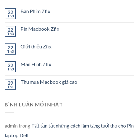
Bàn Phím Zfix
22
Th3
Pin Macbook Zfix
22
Th3
Giới thiệu Zfix
22
Th3
Màn Hình Zfix
22
Th3
Thu mua Macbook giá cao
29
Th1
BÌNH LUẬN MỚI NHẤT
admin
trong
Tất tần tật những cách làm tăng tuổi thọ cho Pin
laptop Dell