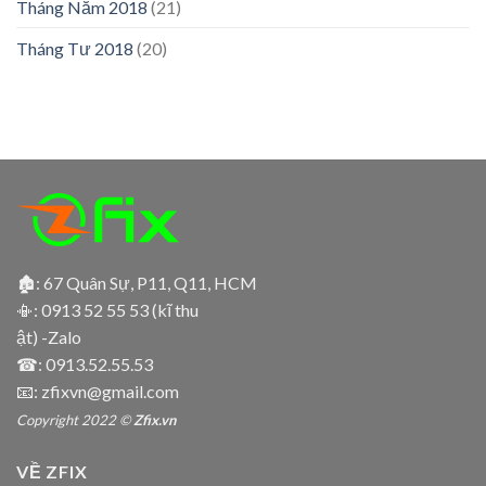
Tháng Năm 2018
(21)
Tháng Tư 2018
(20)
🏚: 67 Quân Sự, P11, Q11, HCM
📳:
0913 52 55 53 (kĩ thu
ật) -Zalo
☎:
0913.52.55.53
📧: zfixvn@gmail.com
Copyright 2022 ©
Zfix.vn
VỀ ZFIX