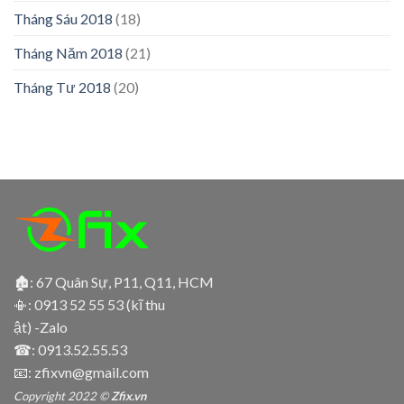
Tháng Sáu 2018
(18)
Tháng Năm 2018
(21)
Tháng Tư 2018
(20)
🏚: 67 Quân Sự, P11, Q11, HCM
📳:
0913 52 55 53 (kĩ thu
ật) -Zalo
☎:
0913.52.55.53
📧: zfixvn@gmail.com
Copyright 2022 ©
Zfix.vn