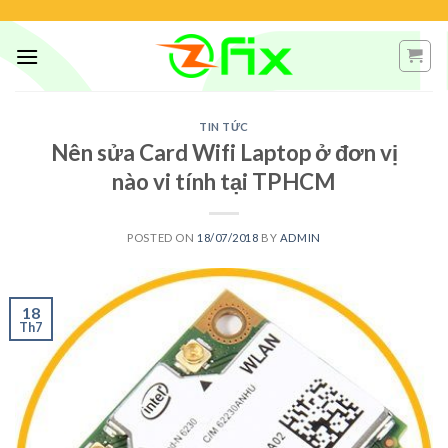
Skip
to
content
TIN TỨC
Nên sửa Card Wifi Laptop ở đơn vị
nào vi tính tại TPHCM
POSTED ON
18/07/2018
BY
ADMIN
18
Th7