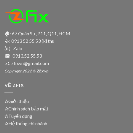
🏚: 67 Quân Sự, P11, Q11, HCM
📳:
0913 52 55 53 (kĩ thu
ật) -Zalo
☎:
0913.52.55.53
📧: zfixvn@gmail.com
Copyright 2022 ©
Zfix.vn
VỀ ZFIX
✰Giới thiệu
✰Chính sách bảo mật
✰Tuyển dụng
✰Hệ thống chi nhánh