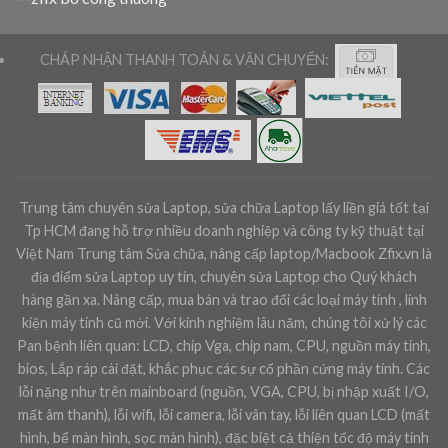
CHÁP NHẬN THANH TOÁN & VẬN CHUYỂN:
Trung tâm chuyên sửa Laptop, sửa chữa Laptop lấy liền giá tốt tại
Tp HCM đang hỗ trợ nhiều doanh nghiệp và công ty kỹ thuật tại
Việt Nam Trung tâm Sửa chữa, nâng cấp laptop/Macbook Zfix.vn là
địa điểm sửa Laptop uy tín, chuyên sửa Laptop cho Quý khách
hàng gần xa. Nâng cấp, mua bán và trao đổi các loại máy tính , linh
kiện máy tính cũ mới. Với kinh nghiệm lâu năm, chúng tôi xử lý các
Pan bệnh liên quan: LCD, chip Vga, chip nam, CPU, nguồn máy tính,
bios, Lắp ráp cài đặt, khắc phục các sự cố phần cứng máy tính. Các
lỗi nặng như trên mainboard (nguồn, VGA, CPU, bị nhập xuất I/O,
mất âm thanh), lỗi wifi, lỗi camera, lỗi vân tay, lỗi liên quan LCD (mất
hình, bể màn hình, sọc màn hình), đặc biệt cả thiện tốc độ máy tính