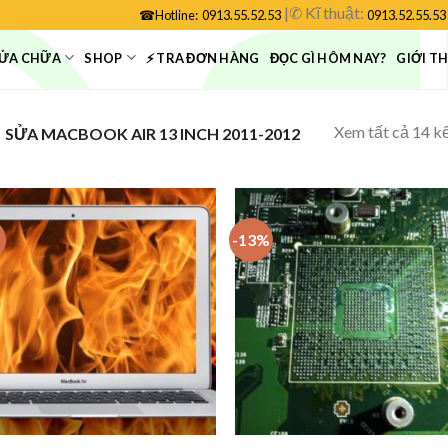
|
✆
Kĩ thuật:
☎
Hotline:
0913.55.52.53
0913.52.55.53
ỬA CHỮA
SHOP
⚡ TRA ĐƠN HÀNG
ĐỌC GÌ HÔM NAY?
GIỚI T
Xem tất cả 14 k
SỬA MACBOOK AIR 13 INCH 2011-2012
-13%