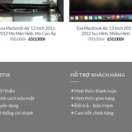
ửa Macbook Air 13 Inch 2011-
Sửa Macbook Air 13 Inch 201
2012 Mờ Màn Hình, Mờ Cao Áp
2012 Sọc Hình, Nhiều Hình
700,000
₫
650,000
₫
700,000
₫
650,000
₫
ZFIX
HỖ TRỢ KHÁCH HÀNG
i thiệu
✦Hình thức thanh toán
ính sách bảo mật
✦
Hình thức giao hàng
yển dụng
✦
Đổi trả – Bảo Hành
thống chi nhánh
✦
Cam kết chính hãng