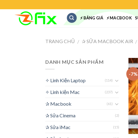
Skip
to
⚡ BẢNG GIÁ
⚡ MACBOOK
S
content
TRANG CHỦ
✰ SỬA MACBOOK AIR
/
/
DANH MỤC SẢN PHẨM
-7%
✧ Linh Kiện Laptop
(114)
✧ Linh kiện Mac
(237)
✰ Macbook
(61)
✰ Sửa Cinema
(2)
✰ Sửa iMac
(15)