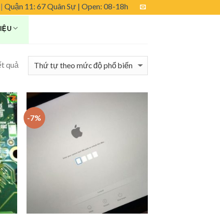
|
Quận 11: 67 Quân Sự
| Open: 08-18h
HIỆU
ết quả
-7%