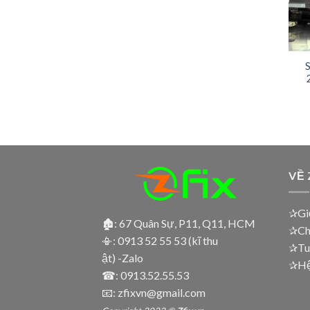
S
VỀ 
✰Giớ
🏚: 67 Quân Sự, P11, Q11, HCM
✰Ch
📳:
0913 52 55 53 (kĩ thu
✰Tu
ật) -Zalo
✰Hệ 
☎:
0913.52.55.53
📧: zfixvn@gmail.com