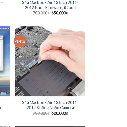
1-
Sửa Macbook Air 13 Inch 2011-
2012 Khóa Firmware, iCloud
700,000
₫
650,000
₫
-14%
1-
Sửa Macbook Air 13 Inch 2011-
h
2012 Không Nhận Camera
700,000
₫
600,000
₫