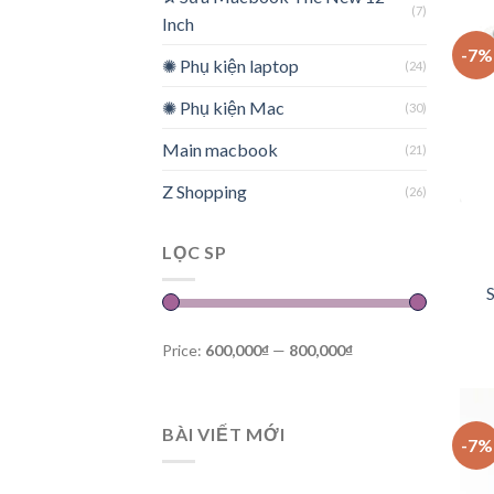
(7)
Inch
-7%
✺ Phụ kiện laptop
(24)
✺ Phụ kiện Mac
(30)
Main macbook
(21)
Z Shopping
(26)
LỌC SP
S
Price:
600,000₫
—
800,000₫
BÀI VIẾT MỚI
-7%