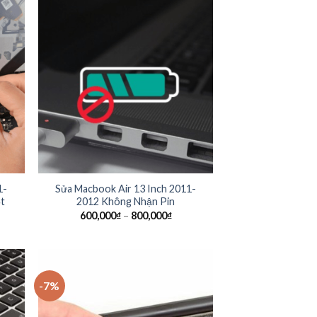
1-
Sửa Macbook Air 13 Inch 2011-
ột
2012 Không Nhận Pin
600,000
₫
–
800,000
₫
-7%