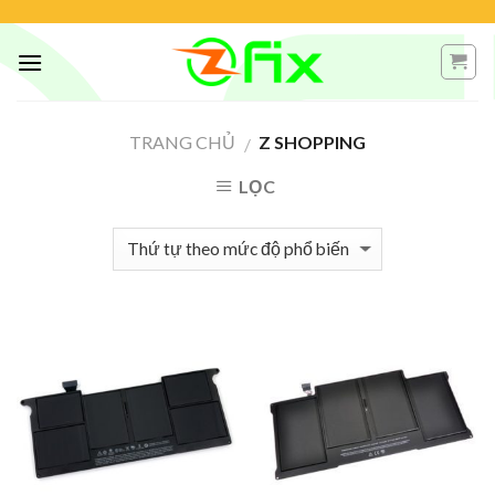
Skip
to
content
TRANG CHỦ
Z SHOPPING
/
LỌC