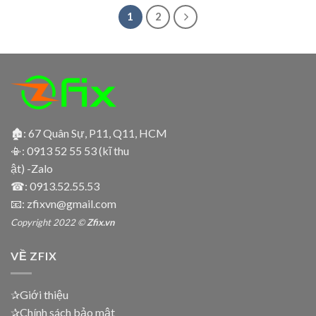
1
2
🏚: 67 Quân Sự, P11, Q11, HCM
📳:
0913 52 55 53 (kĩ thu
ật) -Zalo
☎:
0913.52.55.53
📧: zfixvn@gmail.com
Copyright 2022 ©
Zfix.vn
VỀ ZFIX
✰Giới thiệu
✰Chính sách bảo mật