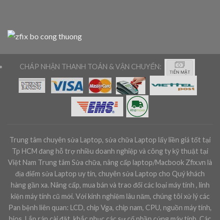
CHÁP NHẬN THANH TOÁN & VẬN CHUYỂN:
Trung tâm chuyên sửa Laptop, sửa chữa Laptop lấy liền giá tốt tại
Tp HCM đang hỗ trợ nhiều doanh nghiệp và công ty kỹ thuật tại
Việt Nam Trung tâm Sửa chữa, nâng cấp laptop/Macbook Zfix.vn là
địa điểm sửa Laptop uy tín, chuyên sửa Laptop cho Quý khách
hàng gần xa. Nâng cấp, mua bán và trao đổi các loại máy tính , linh
kiện máy tính cũ mới. Với kinh nghiệm lâu năm, chúng tôi xử lý các
Pan bệnh liên quan: LCD, chip Vga, chip nam, CPU, nguồn máy tính,
bios, Lắp ráp cài đặt, khắc phục các sự cố phần cứng máy tính. Các