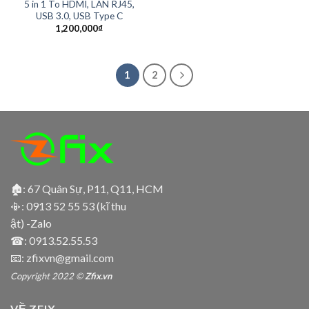
5 in 1 To HDMI, LAN RJ45,
USB 3.0, USB Type C
1,200,000
₫
1
2
🏚: 67 Quân Sự, P11, Q11, HCM
📳:
0913 52 55 53 (kĩ thu
ật) -Zalo
☎:
0913.52.55.53
📧: zfixvn@gmail.com
Copyright 2022 ©
Zfix.vn
VỀ ZFIX