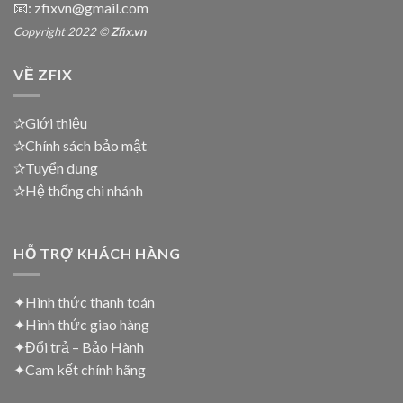
📧: zfixvn@gmail.com
Copyright 2022 ©
Zfix.vn
VỀ ZFIX
✰Giới thiệu
✰Chính sách bảo mật
✰Tuyển dụng
✰Hệ thống chi nhánh
HỖ TRỢ KHÁCH HÀNG
✦Hình thức thanh toán
✦
Hình thức giao hàng
✦
Đổi trả – Bảo Hành
✦
Cam kết chính hãng