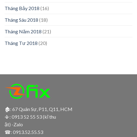
Tháng Bảy 2018
(16)
Tháng Sáu 2018
(18)
Tháng Năm 2018
(21)
Tháng Tư 2018
(20)
🏚: 67 Quân Sự, P11, Q11, HCM
📳:
0913 52 55 53 (kĩ thu
ật) -Zalo
☎:
0913.52.55.53