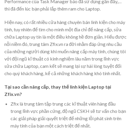
Performance của Task Manager báo đã sử dụng gần đầy,…
thì đã đến lúc bạn phải lắp thêm ram cho Laptop.
Hiện nay, có rất nhiều cửa hàng chuyên bán linh kiện cho máy
tính, tuy nhiên để tìm cho mình một địa chỉ để nâng cấp, sửa
chữa Laptop uy tín là một điều không hề đơn giản. Hiểu được
nỗi niềm đó, trung tâm Zfix.vn ra đời nhằm đáp ứng nhu cầu
của những người dùng khi muốn nâng cấp máy tính, chúng tôi
với đội ngũ kĩ thuật có kinh nghiệm lâu năm trong lĩnh vực
sửa chữa Laptop, cam kết sẽ mang lại sự hài lòng tuyệt đối
cho quý khách hàng, kể cả những khách hàng khó tính nhất.
Tại sao cần nâng cấp, thay thế linh kiện Laptop tại
Zfix.vn?
Zfix là trung tâm tập trung các kĩ thuật viên hàng đầu
trong lĩnh vực phần cứng, độ ngũ CSKH sẽ tư vấn cho bạn
các giải pháp giải quyết triệt để những lỗi phát sinh trên
máy tính của bạn một cách triệt để nhất.