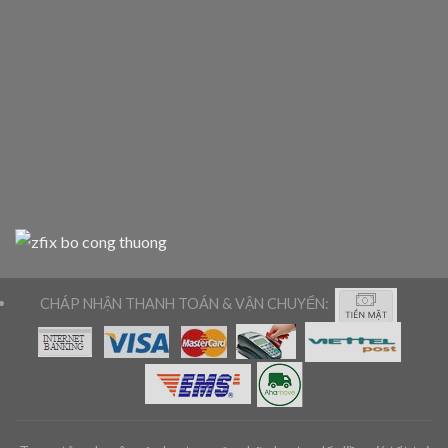
CHÁP NHẬN THANH TOÁN & VẬN CHUYỂN: