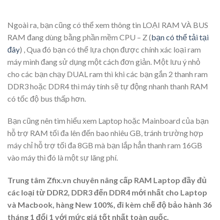
Ngoài ra, bạn cũng có thể xem thông tin LOẠI RAM VÀ BUS
RAM đang dùng bằng phần mềm CPU – Z (
bạn có thể tải tại
đây
) , Qua đó bạn có thể lựa chọn được chính xác loại ram
máy mình đang sử dụng một cách đơn giản. Một lưu ý nhỏ
cho các bạn chạy DUAL ram thì khi các bạn gắn 2 thanh ram
DDR3 hoặc DDR4 thì máy tính sẽ tự động nhanh thanh RAM
có tốc độ bus thấp hơn.
Bạn cũng nên tìm hiểu xem Laptop hoặc Mainboard của bạn
hỗ trợ RAM tối đa lên đến bao nhiêu GB, tránh trường hợp
máy chỉ hỗ trợ tối đa 8GB mà bạn lắp hẳn thanh ram 16GB
vào máy thì đó là một sự lãng phí.
Trung tâm Zfix.vn chuyên nâng cấp RAM Laptop đầy đủ
các loại từ DDR2, DDR3 đến DDR4 mới nhất cho Laptop
và Macbook, hàng New 100%, đi kèm chế độ bảo hành 36
tháng 1 đổi 1 với mức giá tốt nhất toàn quốc.