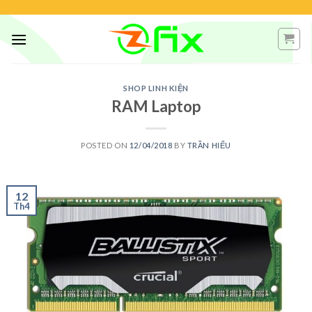
Skip
to
content
SHOP LINH KIỆN
RAM Laptop
POSTED ON
12/04/2018
BY
TRẦN HIẾU
12
Th4