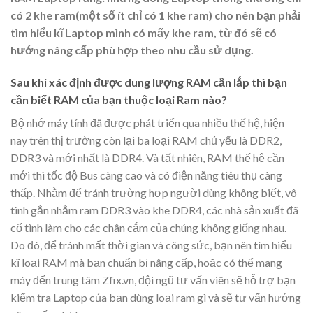
có 2 khe ram(một số ít chỉ có 1 khe ram) cho nên bạn phải
tìm hiểu kĩ Laptop mình có mấy khe ram, từ đó sẽ có
hướng nâng cấp phù hợp theo nhu cầu sử dụng.
Sau khi xác định được dung lượng RAM cần lắp thì bạn
cần biết RAM của bạn thuộc loại Ram nào?
Bộ nhớ máy tính đã được phát triển qua nhiều thế hệ, hiện
nay trên thị trường còn lại ba loại RAM chủ yếu là DDR2,
DDR3 và mới nhất là DDR4. Và tất nhiên, RAM thế hệ cần
mới thì tốc độ Bus càng cao và có điện năng tiêu thụ càng
thấp. Nhằm để tránh trường hợp người dùng không biết, vô
tình gắn nhằm ram DDR3 vào khe DDR4, các nhà sản xuất đã
cố tình làm cho các chân cắm của chúng không giống nhau.
Do đó, để tránh mất thời gian và công sức, bạn nên tìm hiểu
kĩ loại RAM mà bạn chuẩn bị nâng cấp, hoặc có thể mang
máy đến trung tâm Zfix.vn, đội ngũ tư vấn viên sẽ hỗ trợ bạn
kiểm tra Laptop của bạn dùng loại ram gì và sẽ tư vấn hướng