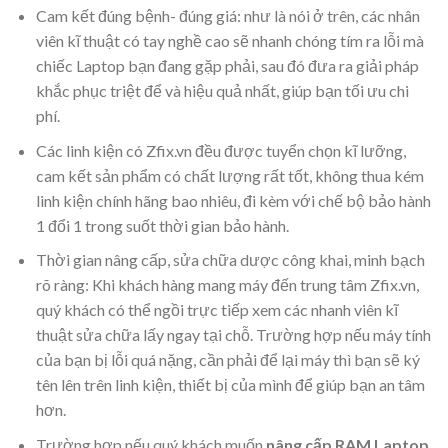
Cam kết đúng bệnh- đúng giá: như là nói ở trên, các nhân
viên kĩ thuật có tay nghề cao sẽ nhanh chóng tím ra lỗi mà
chiếc Laptop bạn đang gặp phải, sau đó đưa ra giải pháp
khắc phục triệt để và hiệu quả nhất, giúp bạn tối ưu chi
phí.
Các linh kiện có Zfix.vn đều được tuyển chọn kĩ lưỡng,
cam kết sản phẩm có chất lượng rất tốt, không thua kém
linh kiện chính hãng bao nhiêu, đi kèm với chế bộ bảo hành
1 đổi 1 trong suốt thời gian bảo hành.
Thời gian nâng cấp, sửa chữa dược công khai, minh bạch
rõ ràng: Khi khách hàng mang máy đến trung tâm Zfix.vn,
quý khách có thể ngồi trực tiếp xem các nhanh viên kĩ
thuật sửa chữa lấy ngay tại chỗ. Trường hợp nếu máy tính
của bạn bị lỗi quá nặng, cần phải để lại máy thì bạn sẽ ký
tên lên trên linh kiện, thiết bị của mình để giúp bạn an tâm
hơn.
Trường hợp nếu quý khách muốn
nâng cấp RAM Laptop
.