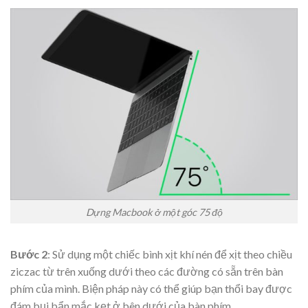
Dựng Macbook ở một góc 75 độ
Bước 2
: Sử dụng một chiếc bình xịt khí nén để xịt theo chiều
ziczac từ trên xuống dưới theo các đường có sẵn trên bàn
phím của mình. Biện pháp này có thể giúp bạn thổi bay được
đám bụi bẩn mắc kẹt ở bên dưới của bàn phím.