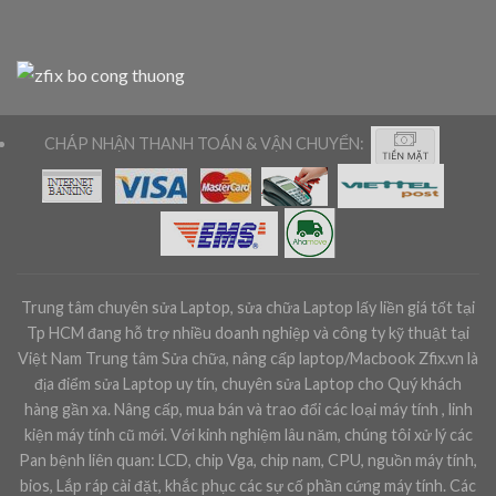
CHÁP NHẬN THANH TOÁN & VẬN CHUYỂN:
Trung tâm chuyên sửa Laptop, sửa chữa Laptop lấy liền giá tốt tại
Tp HCM đang hỗ trợ nhiều doanh nghiệp và công ty kỹ thuật tại
Việt Nam Trung tâm Sửa chữa, nâng cấp laptop/Macbook Zfix.vn là
địa điểm sửa Laptop uy tín, chuyên sửa Laptop cho Quý khách
hàng gần xa. Nâng cấp, mua bán và trao đổi các loại máy tính , linh
kiện máy tính cũ mới. Với kinh nghiệm lâu năm, chúng tôi xử lý các
Pan bệnh liên quan: LCD, chip Vga, chip nam, CPU, nguồn máy tính,
bios, Lắp ráp cài đặt, khắc phục các sự cố phần cứng máy tính. Các