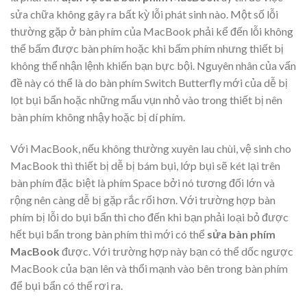
sửa chữa không gây ra bất kỳ lỗi phát sinh nào. Một số lỗi
thường gặp ở bàn phím của MacBook phải kể đến lỗi không
thể bấm được bàn phím hoặc khi bấm phím nhưng thiết bị
không thể nhận lệnh khiến bạn bực bội. Nguyên nhân của vấn
đề này có thể là do bàn phím Switch Butterfly mới của dễ bị
lọt bụi bẩn hoặc những mẩu vụn nhỏ vào trong thiết bị nên
bàn phím không nhậy hoặc bị dí phím.
Với MacBook, nếu không thường xuyên lau chùi, vệ sinh cho
MacBook thì thiết bị dễ bị bám bụi, lớp bụi sẽ két lại trên
bàn phím đặc biệt là phím Space bởi nó tương đối lớn và
rộng nên càng dễ bị gặp rắc rối hơn. Với trường hợp bàn
phím bị lỗi do bụi bẩn thì cho đến khi bạn phải loại bỏ được
hết bụi bẩn trong bàn phím thì mới có thể
sửa bàn phím
MacBook
được. Với trường hợp này bạn có thể dốc ngược
MacBook của bạn lên và thổi mạnh vào bên trong bàn phím
để bụi bẩn có thể rơi ra.