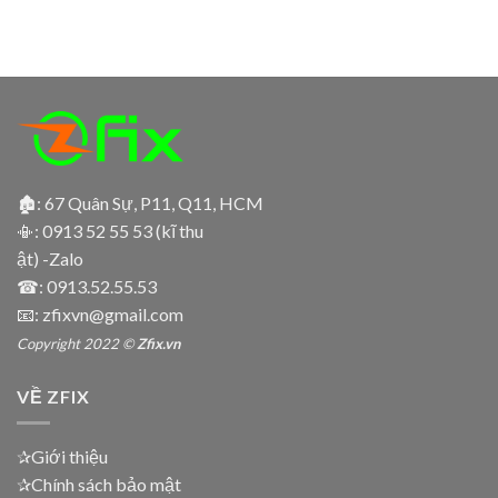
🏚: 67 Quân Sự, P11, Q11, HCM
📳:
0913 52 55 53 (kĩ thu
ật) -Zalo
☎:
0913.52.55.53
📧: zfixvn@gmail.com
Copyright 2022 ©
Zfix.vn
VỀ ZFIX
✰Giới thiệu
✰Chính sách bảo mật