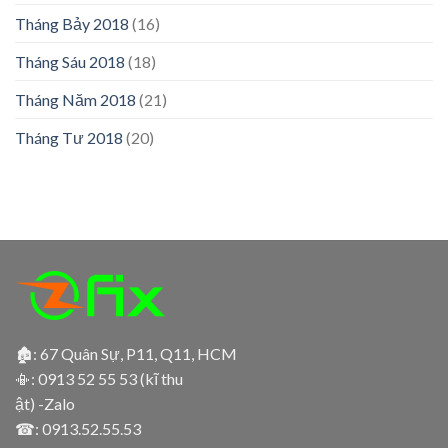
Tháng Bảy 2018
(16)
Tháng Sáu 2018
(18)
Tháng Năm 2018
(21)
Tháng Tư 2018
(20)
🏚: 67 Quân Sự, P11, Q11, HCM
📳:
0913 52 55 53 (kĩ thu
ật) -Zalo
☎:
0913.52.55.53