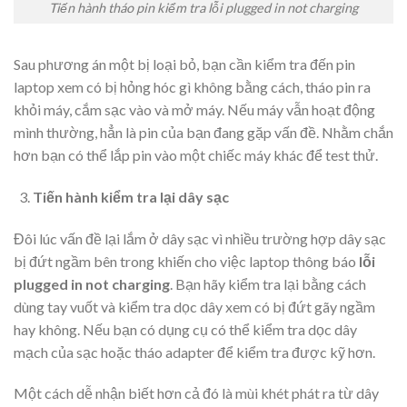
Tiến hành tháo pin kiểm tra lỗi plugged in not charging
Sau phương án một bị loại bỏ, bạn cần kiểm tra đến pin
laptop xem có bị hỏng hóc gì không bằng cách, tháo pin ra
khỏi máy, cắm sạc vào và mở máy. Nếu máy vẫn hoạt động
mình thường, hẳn là pin của bạn đang gặp vấn đề. Nhằm chắn
hơn bạn có thể lắp pin vào một chiếc máy khác để test thử.
Tiến hành kiểm tra lại dây sạc
Đôi lúc vấn đề lại lắm ở dây sạc vì nhiều trường hợp dây sạc
bị đứt ngầm bên trong khiến cho việc laptop thông báo
lỗi
plugged in not charging
. Bạn hãy kiểm tra lại bằng cách
dùng tay vuốt và kiểm tra dọc dây xem có bị đứt gãy ngầm
hay không. Nếu bạn có dụng cụ có thể kiểm tra dọc dây
mạch của sạc hoặc tháo adapter để kiểm tra được kỹ hơn.
Một cách dễ nhận biết hơn cả đó là mùi khét phát ra từ dây