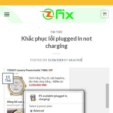
Skip
to
content
TIN TỨC
Khắc phục lỗi plugged in not
charging
POSTED ON
11/06/2018
BY
SAGI HUỆ
11
Th6