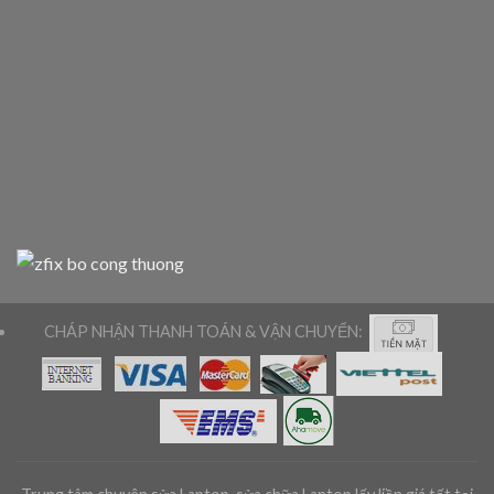
CHÁP NHẬN THANH TOÁN & VẬN CHUYỂN: