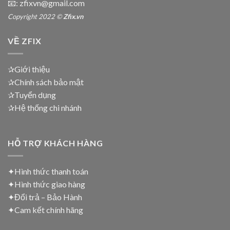
📧: zfixvn@gmail.com
Copyright 2022 ©
Zfix.vn
VỀ ZFIX
✰Giới thiệu
✰Chính sách bảo mật
✰Tuyển dụng
✰Hệ thống chi nhánh
HỖ TRỢ KHÁCH HÀNG
✦Hình thức thanh toán
✦
Hình thức giao hàng
✦
Đổi trả – Bảo Hành
✦
Cam kết chính hãng