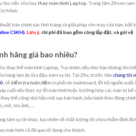
ậy cho việc sửa hay
thay màn hình Laptop
. Trung tâm Zfix.vn cam
Chí Minh.
 thuật báo chính xác tình trạng và giải pháp cho máy của bạn, bất k
nline CSKH).
Lưu ý,
chi phí đã bao gồm công lắp đặt, và gói vệ
nh hãng giá bao nhiêu?
ữa, thay thế màn hình Laptop. Tuy nhiên, nếu như bạn không tìm hi
cửa hàng làm ăn lừa đảo, kém uy tín. Tại Zfix, trước tiên
chúng tôi s
mờ
, sẽ
kiểm tra toàn diện
có phải do mainboard, lỗi bộ nguồn xuất 
háp cuối nếu thực sự lỗi màn hình hoặc trường hợp các màn bị bể 
hay thế cũng như hậu mãi sau bán hành, bảo hành theo đúng chín
ọc, mờ, lưu ảnh, …
ung tâm uy tín khác, tuy nhiên về chất lượng thì chưa thẩm định đư
thay màn hình cũ đã qua sử dụng cho khách.