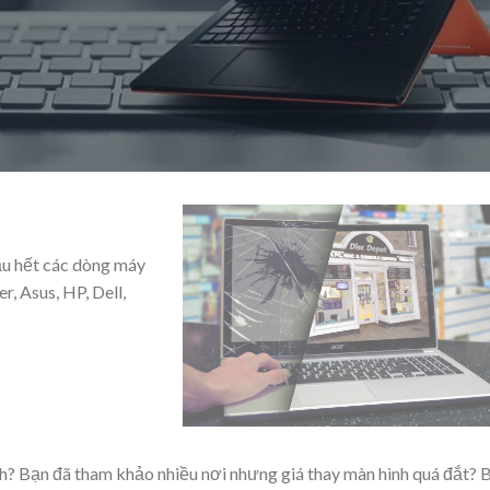
hầu hết các dòng máy
r, Asus, HP, Dell,
nh? Bạn đã tham khảo nhiều nơi nhưng giá thay màn hình quá đắt? 