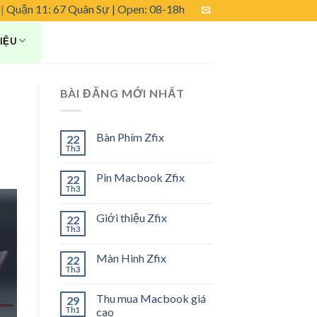
|
Quận 11: 67 Quân Sự
| Open: 08-18h
HIỆU
BÀI ĐĂNG MỚI NHẤT
Bàn Phím Zfix
22
Th3
Pin Macbook Zfix
22
Th3
Giới thiệu Zfix
22
Th3
Màn Hình Zfix
22
Th3
Thu mua Macbook giá
29
Th1
cao