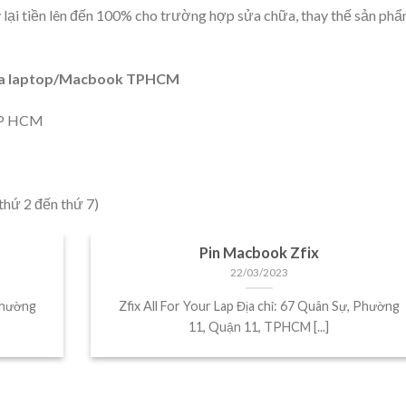
y lại tiền lên đến 100% cho trường hợp sửa chữa, thay thế sản ph
hữa laptop/Macbook TPHCM
 TP HCM
 thứ 2 đến thứ 7)
Pin Macbook Zfix
22/03/2023
 Phường
Zfix All For Your Lap Địa chỉ: 67 Quân Sự, Phường
11, Quận 11, TPHCM [...]