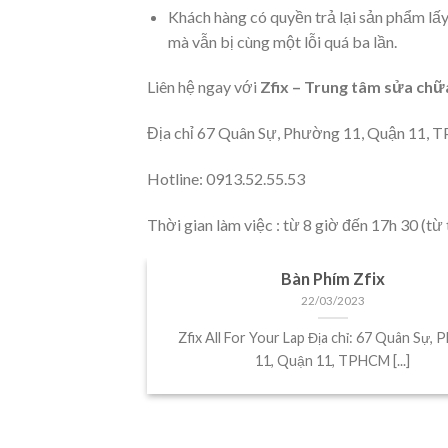
Khách hàng có quyền trả lại sản phẩm lấ
mà vẫn bị cùng một lỗi quá ba lần.
Liên hệ ngay với
Zfix – Trung tâm sửa c
Địa chỉ 67 Quân Sự, Phường 11, Quận 11,
Hotline: 0913.52.55.53
Thời gian làm việc : từ 8 giờ đến 17h 30 (từ
a Macbook
Bàn Phím Zfix
22/03/2023
vận hành, lập
Zfix All For Your Lap Địa chỉ: 67 Quân Sự,
 Trong [...]
11, Quận 11, TPHCM [...]