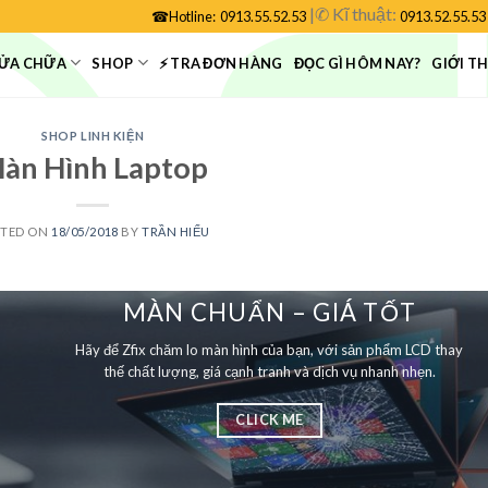
|
✆
Kĩ thuật:
☎
Hotline:
0913.55.52.53
0913.52.55.53
ỬA CHỮA
SHOP
⚡ TRA ĐƠN HÀNG
ĐỌC GÌ HÔM NAY?
GIỚI T
SHOP LINH KIỆN
àn Hình Laptop
STED ON
18/05/2018
BY
TRẦN HIẾU
MÀN CHUẨN – GIÁ TỐT
Hãy để Zfix chăm lo màn hình của bạn, với sản phẩm LCD thay
thế chất lượng, giá cạnh tranh và dịch vụ nhanh nhẹn.
CLICK ME