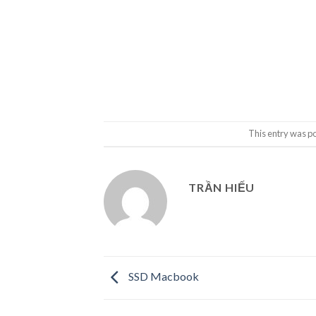
This entry was p
TRẦN HIẾU
SSD Macbook