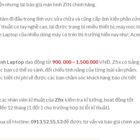
iện nhưng lại báo giá màn hình ZIN chính hãng.
tâm đi đầu trong lĩnh vực sửa chữa và cũng cấp linh kiện phần cứ
ĩ thuật có tay nghề cao, lại được trang bị nhiều thiết bị, máy móc h
nh Laptop của nhiều dòng máy có trên thị trường hiện nay như: Acer
ình Laptop
dao động từ
900. 000 – 1.500.000
VNĐ. Zfix có bảng 
c bạn có thể so sánh, đối chiếu tính năng của từng loại sản phẩm.
biệt chi phí sẽ được các bạn chăm sóc khách hàng báo chi tiết
ác nhân viên kĩ thuật của
Zfix
kiểm tra kĩ lưỡng, hoạt động tốt
ến 12 tháng (1 đổi 1 cho trường hợp bị lỗi kĩ thuật).
qua số Hotline:
0913.52.55.53
để được tư vấn và báo giá chính xá