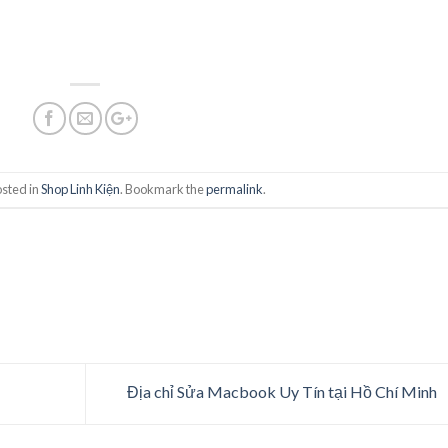
osted in
Shop Linh Kiện
. Bookmark the
permalink
.
Địa chỉ Sửa Macbook Uy Tín tại Hồ Chí Minh