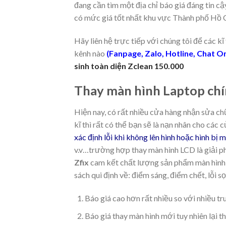
đang cần tìm một địa chỉ báo giá đáng tin c
có mức giá tốt nhất khu vực Thành phố Hồ 
Hãy liên hệ trực tiếp với chúng tôi để các kĩ
kênh nào
(Fanpage, Zalo, Hotline, Chat O
sinh toàn diện Zclean 150.000
Thay màn hình Laptop chí
Hiện nay, có rất nhiều cửa hàng nhận sửa ch
kĩ thì rất có thể bạn sẽ là nạn nhân cho các 
xác định lỗi khi không lên hình hoặc hình bị 
v.v…trường hợp thay màn hình LCD là giải p
Zfix
cam kết chất lượng sản phẩm màn hình t
sách qui định về: điểm sáng, điểm chết, lỗi s
Báo giá cao hơn rất nhiều so với nhiều tr
Báo giá thay màn hình mới tuy nhiên lại 