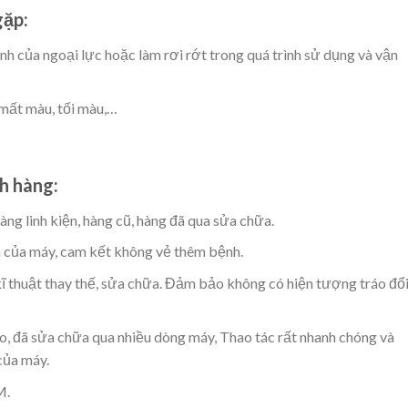
gặp
:
h của ngoại lực hoặc làm rơi rớt trong quá trình sử dụng và vận
 mất màu, tối màu,…
h hàng:
àng linh kiện, hàng cũ, hàng đã qua sửa chữa.
h của máy, cam kết không vẻ thêm bệnh.
kĩ thuật thay thế, sửa chữa. Đảm bảo không có hiện tượng tráo đổ
ao, đã sửa chữa qua nhiều dòng máy, Thao tác rất nhanh chóng và
của máy.
M.